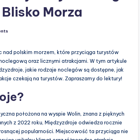
 Blisko Morza
nts
sc nad polskim morzem, które przyciąga turystów
oclegową oraz licznymi atrakcjami. W tym artykule
yzdroje, jakie rodzaje noclegów są dostępne, jak
rakcje czekają na turystów. Zapraszamy do lektury!
oje?
yczna położona na wyspie Wolin, znana z pięknych
nych z 2022 roku, Międzyzdroje odwiedza rocznie
 rosnącej popularności. Miejscowość ta przyciąga nie
erując unikalny klimat oraz różnorodne atrakcje.