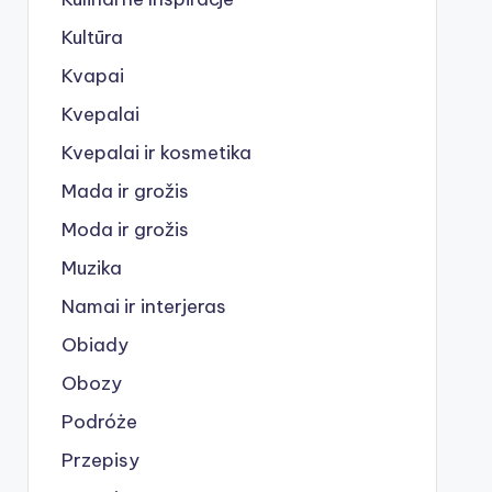
Kultūra
Kvapai
Kvepalai
Kvepalai ir kosmetika
Mada ir grožis
Moda ir grožis
Muzika
Namai ir interjeras
Obiady
Obozy
Podróże
Przepisy