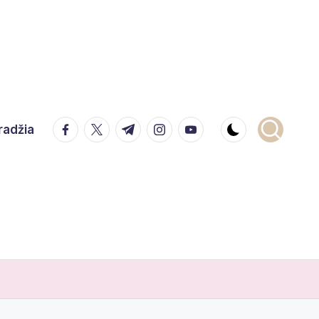
facebook.com
twitter.com
t.me
instagram.com
youtube.com
radžia