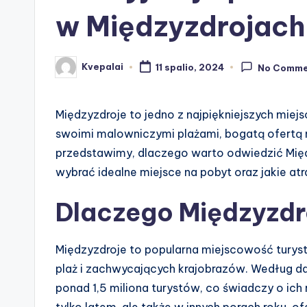
w Międzyzdrojach
Kvepalai
11 spalio, 2024
No Comme
Posted
by
Międzyzdroje to jedno z najpiękniejszych miej
swoimi malowniczymi plażami, bogatą ofertą n
przedstawimy, dlaczego warto odwiedzić Międz
wybrać idealne miejsce na pobyt oraz jakie at
Dlaczego Międzyzdr
Międzyzdroje to popularna miejscowość turyst
plaż i zachwycających krajobrazów. Według da
ponad 1,5 miliona turystów, co świadczy o ich
tylko latem, ale także w innych porach roku, of