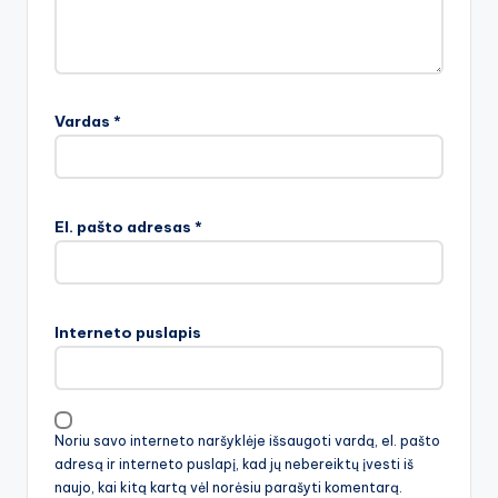
Vardas
*
El. pašto adresas
*
Interneto puslapis
Noriu savo interneto naršyklėje išsaugoti vardą, el. pašto
adresą ir interneto puslapį, kad jų nebereiktų įvesti iš
naujo, kai kitą kartą vėl norėsiu parašyti komentarą.