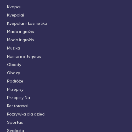
Kvapai
Kvepalai
Kvepalai ir kosmetika
Mada ir grožis
Moda ir grožis
Muzika
Namai ir interjeras
Obiady
Obozy
Podróże
Przepisy
Przepisy Na
Restoranai
Rozrywka dla dzieci
Sportas
Sveikata