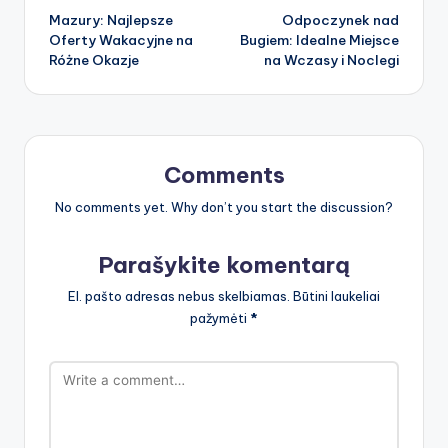
Mazury: Najlepsze
Odpoczynek nad
navigation
Oferty Wakacyjne na
Bugiem: Idealne Miejsce
Różne Okazje
na Wczasy i Noclegi
Comments
No comments yet. Why don’t you start the discussion?
Parašykite komentarą
El. pašto adresas nebus skelbiamas.
Būtini laukeliai
pažymėti
*