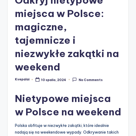
miejsca w Polsce:
magiczne,
tajemnicze i
niezwykłe zakątki na
weekend
Kvepalai
10 spalio, 2024
No Comments
Posted
by
Nietypowe miejsca
w Polsce na weekend
Polska obfituje w niezwykłe zakątki, które idealnie
nadają się na weekendowe wypady. Odkrywanie takich