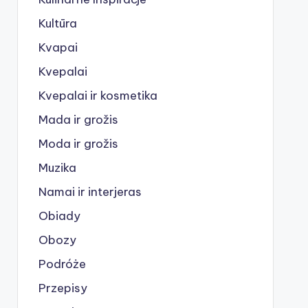
Kultūra
Kvapai
Kvepalai
Kvepalai ir kosmetika
Mada ir grožis
Moda ir grožis
Muzika
Namai ir interjeras
Obiady
Obozy
Podróże
Przepisy