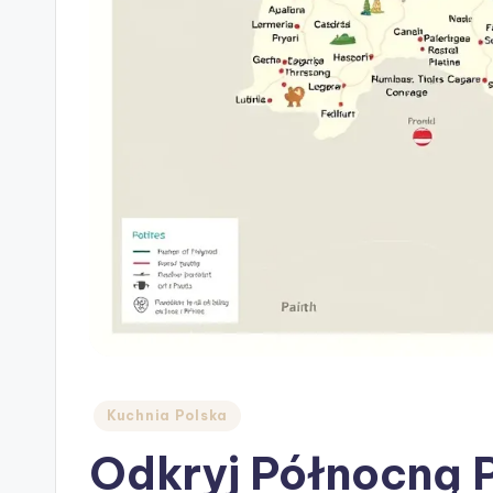
Posted
Kuchnia Polska
in
Odkryj Północną 