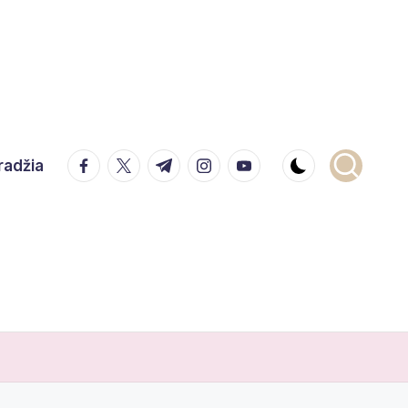
facebook.com
twitter.com
t.me
instagram.com
youtube.com
radžia