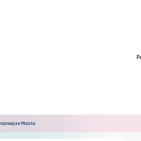
P
ażniejsze Miasta