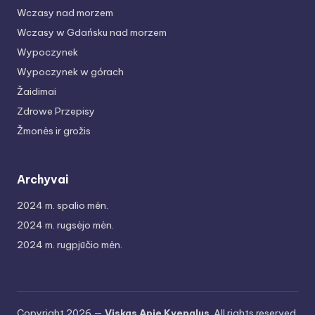
Wczasy nad morzem
Wczasy w Gdańsku nad morzem
Wypoczynek
Wypoczynek w górach
Žaidimai
Zdrowe Przepisy
Žmonės ir grožis
Archyvai
2024 m. spalio mėn.
2024 m. rugsėjo mėn.
2024 m. rugpjūčio mėn.
Copyright 2026 —
Viskas Apie Kvepalus
. All rights reserved.