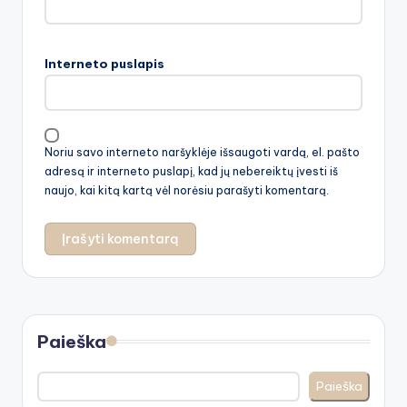
Interneto puslapis
Noriu savo interneto naršyklėje išsaugoti vardą, el. pašto
adresą ir interneto puslapį, kad jų nebereiktų įvesti iš
naujo, kai kitą kartą vėl norėsiu parašyti komentarą.
Paieška
Paieška