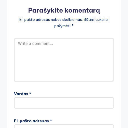
Parašykite komentarą
El. pašto adresas nebus skelbiamas.
Būtini laukeliai
pažymėti
*
Vardas
*
El. pašto adresas
*