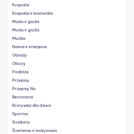
Kvepalai
Kvepalai ir kosmetika
Mada ir grožis
Moda ir grožis
Muzika
Namai ir interjeras
Obiady
Obozy
Podróże
Przepisy
Przepisy Na
Restoranai
Rozrywka dla dzieci
Sportas
Sveikata
Švietimas ir mokymasis