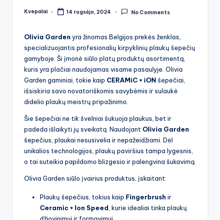
Kvepalai
14 rugsėjo, 2024
No Comments
Posted
by
Olivia Garden
yra žinomas Belgijos prekės ženklas,
specializuojantis profesionalių kirpyklinių plaukų šepečių
gamyboje. Ši įmonė siūlo platų produktų asortimentą,
kuris yra plačiai naudojamas visame pasaulyje. Olivia
Garden gaminiai, tokie kaip
CERAMiC + iON
šepečiai,
išsiskiria savo novatoriškomis savybėmis ir sulaukė
didelio plaukų meistrų pripažinimo.
Šie šepečiai ne tik švelniai šukuoja plaukus, bet ir
padeda išlaikyti jų sveikatą. Naudojant
Olivia Garden
šepečius, plaukai nesusivelia ir nepažeidžiami. Dėl
unikalios technologijos, plaukų paviršius tampa lygesnis,
o tai suteikia papildomo blizgesio ir palengvina šukavimą.
Olivia Garden siūlo įvairius produktus, įskaitant:
Plaukų šepečius, tokius kaip
Fingerbrush
ir
Ceramic + Ion Speed
, kurie idealiai tinka plaukų
džiovinimui ir formavimui.