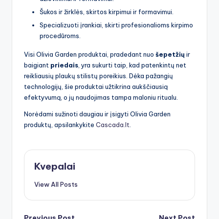
Šukos ir žirklės, skirtos kirpimui ir formavimui.
Specializuoti įrankiai, skirti profesionalioms kirpimo
procedūroms.
Visi Olivia Garden produktai, pradedant nuo
šepetžių
ir
baigiant
priedais
, yra sukurti taip, kad patenkintų net
reikliausių plaukų stilistų poreikius. Dėka pažangių
technologijų, šie produktai užtikrina aukščiausią
efektyvumą, o jų naudojimas tampa maloniu ritualu.
Norėdami sužinoti daugiau ir įsigyti Olivia Garden
produktų, apsilankykite
Cascada.lt
.
Kvepalai
View All Posts
Previous Post
Next Post