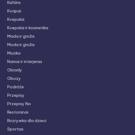
Kultūra
Kvapai
Kvepalai
Kvepalai ir kosmetika
Mada ir grožis
Moda ir grožis
Muzika
Namai ir interjeras
Obiady
Obozy
Podróże
Przepisy
Przepisy Na
Restoranai
Rozrywka dla dzieci
Sportas