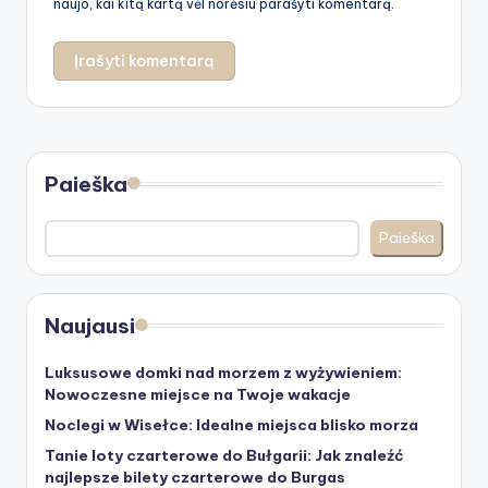
naujo, kai kitą kartą vėl norėsiu parašyti komentarą.
Paieška
Paieška
Naujausi
Luksusowe domki nad morzem z wyżywieniem:
Nowoczesne miejsce na Twoje wakacje
Noclegi w Wisełce: Idealne miejsca blisko morza
Tanie loty czarterowe do Bułgarii: Jak znaleźć
najlepsze bilety czarterowe do Burgas