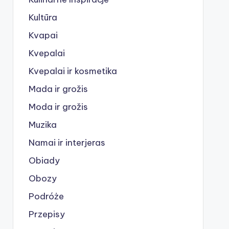
Kultūra
Kvapai
Kvepalai
Kvepalai ir kosmetika
Mada ir grožis
Moda ir grožis
Muzika
Namai ir interjeras
Obiady
Obozy
Podróże
Przepisy