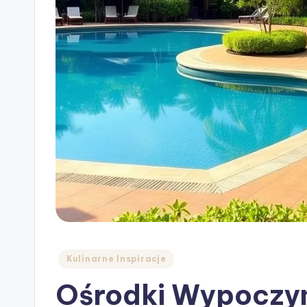
Posted
Kulinarne Inspiracje
in
Ośrodki Wypoczy