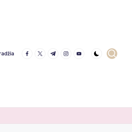
facebook.com
twitter.com
t.me
instagram.com
youtube.com
radžia