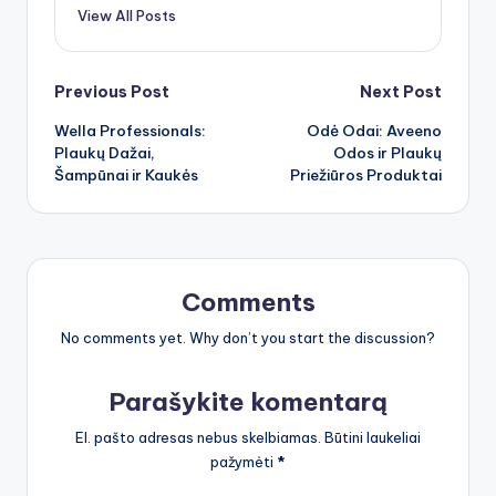
View All Posts
Post
Previous Post
Next Post
Wella Professionals:
Odė Odai: Aveeno
navigation
Plaukų Dažai,
Odos ir Plaukų
Šampūnai ir Kaukės
Priežiūros Produktai
Comments
No comments yet. Why don’t you start the discussion?
Parašykite komentarą
El. pašto adresas nebus skelbiamas.
Būtini laukeliai
pažymėti
*