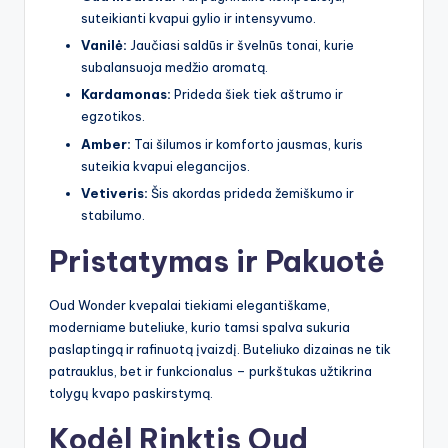
suteikianti kvapui gylio ir intensyvumo.
Vanilė:
Jaučiasi saldūs ir švelnūs tonai, kurie
subalansuoja medžio aromatą.
Kardamonas:
Prideda šiek tiek aštrumo ir
egzotikos.
Amber:
Tai šilumos ir komforto jausmas, kuris
suteikia kvapui elegancijos.
Vetiveris:
Šis akordas prideda žemiškumo ir
stabilumo.
Pristatymas ir Pakuotė
Oud Wonder kvepalai tiekiami elegantiškame,
moderniame buteliuke, kurio tamsi spalva sukuria
paslaptingą ir rafinuotą įvaizdį. Buteliuko dizainas ne tik
patrauklus, bet ir funkcionalus – purkštukas užtikrina
tolygų kvapo paskirstymą.
Kodėl Rinktis Oud