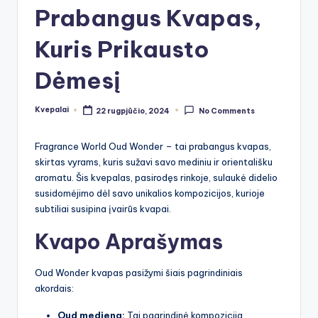
Prabangus Kvapas,
Kuris Prikausto
Dėmesį
Kvepalai
22 rugpjūčio, 2024
No Comments
Posted
by
Fragrance World Oud Wonder – tai prabangus kvapas,
skirtas vyrams, kuris sužavi savo mediniu ir orientališku
aromatu. Šis kvepalas, pasirodęs rinkoje, sulaukė didelio
susidomėjimo dėl savo unikalios kompozicijos, kurioje
subtiliai susipina įvairūs kvapai.
Kvapo Aprašymas
Oud Wonder kvapas pasižymi šiais pagrindiniais
akordais:
Oud mediena:
Tai pagrindinė kompozicija,