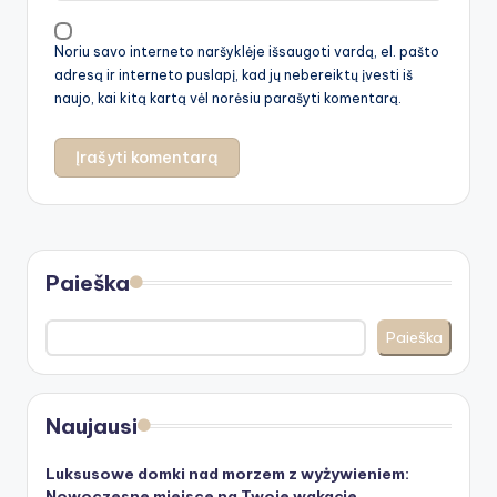
Noriu savo interneto naršyklėje išsaugoti vardą, el. pašto
adresą ir interneto puslapį, kad jų nebereiktų įvesti iš
naujo, kai kitą kartą vėl norėsiu parašyti komentarą.
Paieška
Paieška
Naujausi
Luksusowe domki nad morzem z wyżywieniem:
Nowoczesne miejsce na Twoje wakacje