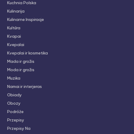
Kuchnia Polska
Kulinarija
Kulinarne Inspiracje
Kultūra
Kvapai
Kvepalai
Kvepalai ir kosmetika
Mada ir grožis
Moda ir grožis
Muzika
Namai ir interjeras
Obiady
Obozy
Podróże
Przepisy
Przepisy Na