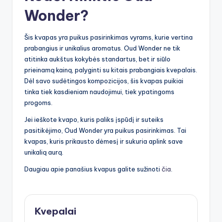
Wonder?
Šis kvapas yra puikus pasirinkimas vyrams, kurie vertina
prabangius ir unikalius aromatus. Oud Wonder ne tik
atitinka aukštus kokybės standartus, bet ir siūlo
prieinamą kainą, palyginti su kitais prabangiais kvepalais.
Dėl savo sudėtingos kompozicijos, šis kvapas puikiai
tinka tiek kasdieniam naudojimui, tiek ypatingoms
progoms.
Jei ieškote kvapo, kuris paliks įspūdį ir suteiks
pasitikėjimo, Oud Wonder yra puikus pasirinkimas. Tai
kvapas, kuris prikausto dėmesį ir sukuria aplink save
unikalią aurą.
Daugiau apie panašius kvapus galite sužinoti
čia
.
Kvepalai