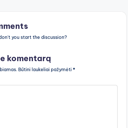
mments
n’t you start the discussion?
te komentarą
lbiamas.
Būtini laukeliai pažymėti
*