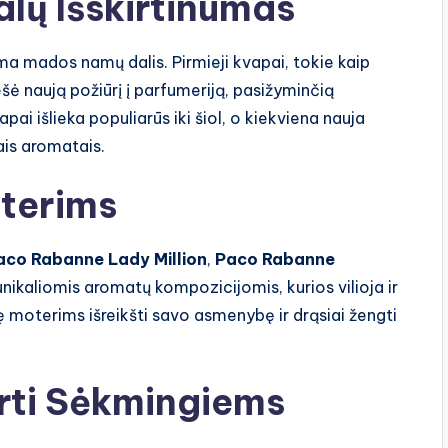
lų Išskirtinumas
a mados namų dalis. Pirmieji kvapai, tokie kaip
nešė naują požiūrį į parfumeriją, pasižyminčią
ai išlieka populiarūs iki šiol, o kiekviena nauja
nais aromatais.
terims
aco Rabanne Lady Million
,
Paco Rabanne
unikaliomis aromatų kompozicijomis, kurios vilioja ir
ę moterims išreikšti savo asmenybę ir drąsiai žengti
irti Sėkmingiems