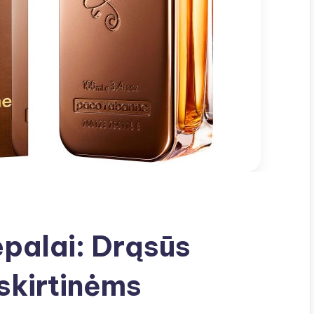
palai: Drąsūs
šskirtinėms