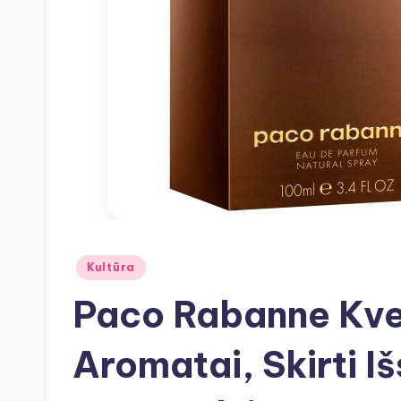
Posted
Kultūra
in
Paco Rabanne Kve
Aromatai, Skirti I