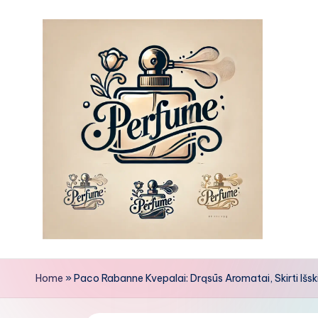
Skip
to
content
Home
»
Paco Rabanne Kvepalai: Drąsūs Aromatai, Skirti I