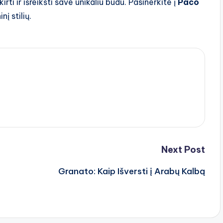
irti ir išreikšti save unikaliu būdu. Pasinerkite į
Paco
į stilių.
Next Post
Granato: Kaip Išversti į Arabų Kalbą