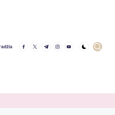
facebook.com
twitter.com
t.me
instagram.com
youtube.com
radžia