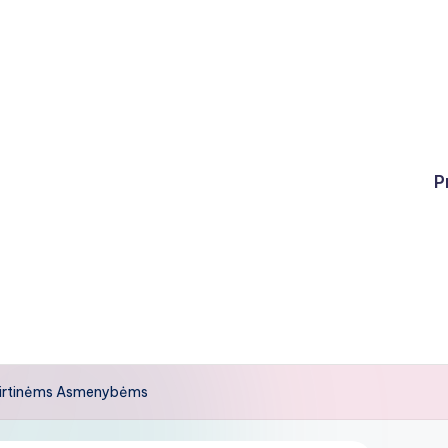
P
šskirtinėms Asmenybėms