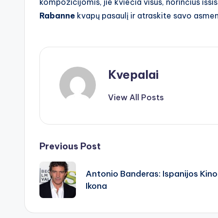
kompozicijomis, jie kviečia visus, norinčius išsisk
Rabanne
kvapų pasaulį ir atraskite savo asmenin
Kvepalai
View All Posts
Post
Previous Post
navigation
Antonio Banderas: Ispanijos Kino
Ikona