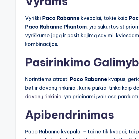
Vyrams
Vyriški
Paco Rabanne
kvepalai, tokie kaip
Pac
Paco Rabanne Phantom
, yra sukurtos stipri
vyriškumo jėgą ir pasitikėjimą savimi, kviesdam
kombinacijas.
Pasirinkimo Galimy
Norintiems atrasti
Paco Rabanne
kvapus, geriau
bet ir dovanų rinkiniai, kurie puikiai tinka kaip
dovanų rinkiniai
yra prieinami įvairiose parduot
Apibendrinimas
Paco Rabanne kvepalai – tai ne tik kvapai, tai 