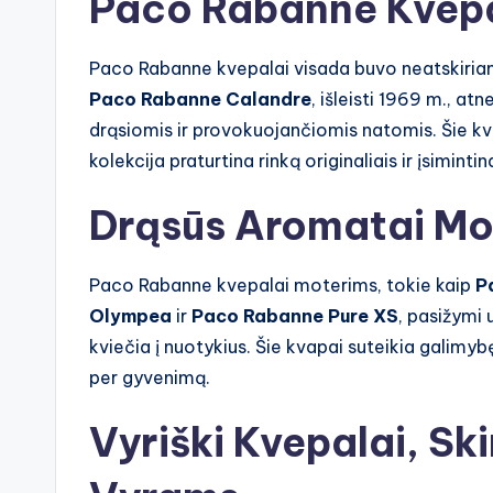
Paco Rabanne Kvepa
Paco Rabanne kvepalai visada buvo neatskiriam
Paco Rabanne Calandre
, išleisti 1969 m., at
drąsiomis ir provokuojančiomis natomis. Šie kvap
kolekcija praturtina rinką originaliais ir įsiminti
Drąsūs Aromatai Mo
Paco Rabanne kvepalai moterims, tokie kaip
P
Olympea
ir
Paco Rabanne Pure XS
, pasižymi 
kviečia į nuotykius. Šie kvapai suteikia galimyb
per gyvenimą.
Vyriški Kvepalai, Sk