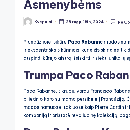
Asmenybėms
Kvepalai
28 rugpjūčio, 2024
No C
Posted
by
Prancūzijoje įsikūrę
Paco Rabanne
mados namai
ir ekscentriškais kūriniais, kurie išsiskiria ne ti
atspindi kūrėjo aistrą išsiskirti ir siekti unikali
Trumpa Paco Rabann
Paco Rabanne, tikruoju vardu Francisco Rabane
pilietinio karo su mama persikėlė į Prancūziją. Či
mados namuose, tokiuose kaip Pierre Cardin ir 
kompaniją ir pristatė revoliucinę kolekciją, pa