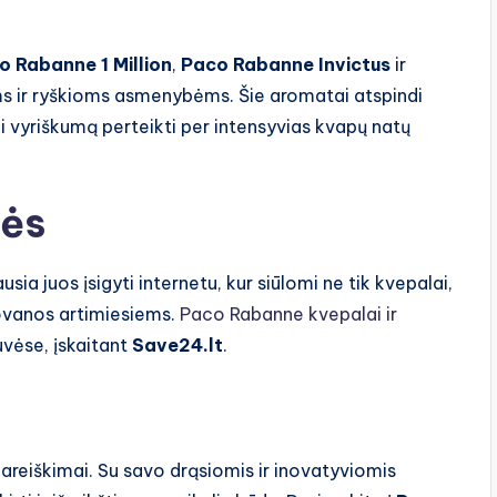
o Rabanne 1 Million
,
Paco Rabanne Invictus
ir
oms ir ryškioms asmenybėms. Šie aromatai atspindi
i vyriškumą perteikti per intensyvias kvapų natų
bės
sia juos įsigyti internetu, kur siūlomi ne tik kvepalai,
 dovanos artimiesiems.
Paco Rabanne kvepalai ir
uvėse, įskaitant
Save24.lt
.
pareiškimai. Su savo drąsiomis ir inovatyviomis