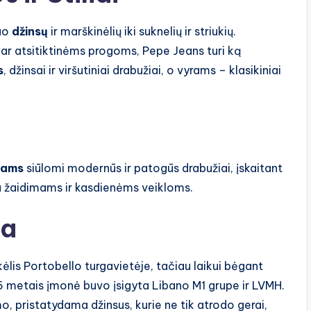
nuo
džinsų
ir marškinėlių iki suknelių ir striukių.
, ar atsitiktinėms progoms, Pepe Jeans turi ką
s
, džinsai ir viršutiniai drabužiai, o vyrams – klasikiniai
kams
siūlomi modernūs ir patogūs drabužiai, įskaitant
inka žaidimams ir kasdienėms veikloms.
ja
lis Portobello turgavietėje, tačiau laikui bėgant
015 metais įmonė buvo įsigyta Libano M1 grupe ir LVMH.
mo, pristatydama džinsus, kurie ne tik atrodo gerai,