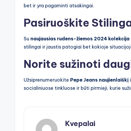
bet ir yra pagaminti atsakingai.
Pasiruoškite Stilin
Su
naujausias rudens-žiemos 2024 kolekcija
stilingai ir jaustis patogiai bet kokioje situac
Norite sužinoti dau
Užsiprenumeruokite
Pepe Jeans naujienlaiškį
i
socialiniuose tinkluose ir būti pirmieji, kurie su
Kvepalai