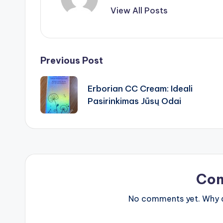
View All Posts
Post
Previous Post
navigation
Erborian CC Cream: Ideali
Pasirinkimas Jūsų Odai
Co
No comments yet. Why do