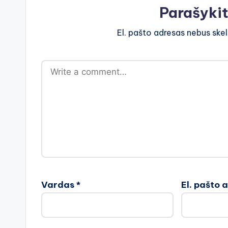
Parašyki
El. pašto adresas nebus ske
Vardas
*
El. pašto 