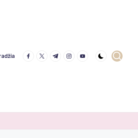
facebook.com
twitter.com
t.me
instagram.com
youtube.com
radžia