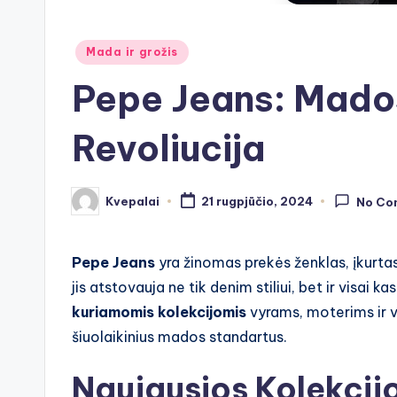
Posted
Mada ir grožis
in
Pepe Jeans: Mados
Revoliucija
Kvepalai
21 rugpjūčio, 2024
No Co
Posted
by
Pepe Jeans
yra žinomas prekės ženklas, įkurta
jis atstovauja ne tik denim stiliui, bet ir visai 
kuriamomis kolekcijomis
vyrams, moterims ir v
šiuolaikinius mados standartus.
Naujausios Kolekcijos