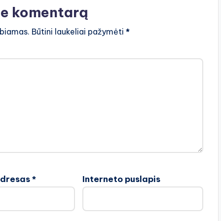
te komentarą
lbiamas.
Būtini laukeliai pažymėti
*
adresas
*
Interneto puslapis