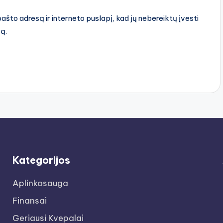
pašto adresą ir interneto puslapį, kad jų nebereiktų įvesti
rą.
Kategorijos
Aplinkosauga
Finansai
Geriausi Kvepalai