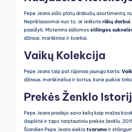
Pepe Jeans siūlo platų drabužių asortimentą: 
Nepriklausomai nuo to, ar ieškote
rūbų darbui
pasiūlyti. Moterims siūlomos
stilingos suknelė
džinsai, marškiniai ir švarkai.
Vaikų Kolekcija
Pepe Jeans taip pat rūpinasi jaunąja karta.
Vai
džinsus, marškinėlius ir šortus, kurie puikiai t
Prekės Ženklo Istori
Pepe Jeans pradėjo savo kelią kaip mažas kioskė
išsiplėtė ir tapo tarptautiniu prekės ženklu. 2
Šiandien Pepe Jeans siekia
tvarumo
ir stilingu