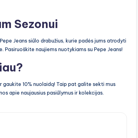
gam Sezonui
Pepe Jeans siūlo drabužius, kurie padės jums atrodyti
ijoje. Pasiruoškite naujiems nuotykiams su Pepe Jeans!
giau?
r gaukite 10% nuolaidą! Taip pat galite sekti mus
žinos apie naujausius pasiūlymus ir kolekcijas.