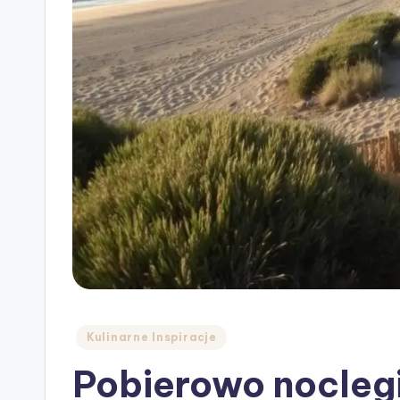
Posted
Kulinarne Inspiracje
in
Pobierowo nocleg