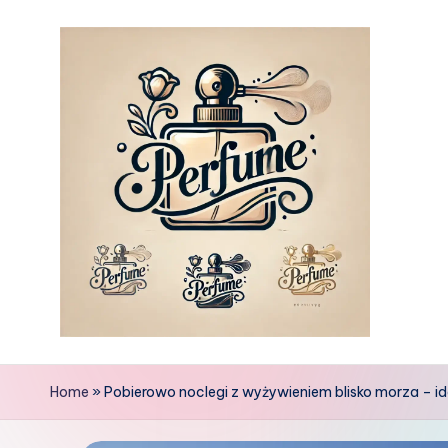
Skip
to
content
Home
»
Pobierowo noclegi z wyżywieniem blisko morza – i