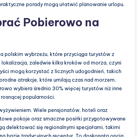
 praktyczne porady mogą ułatwić planowanie urlopu.
rać Pobierowo na
na polskim wybrzeżu, które przyciąga turystów z
 lokalizacja, zaledwie kilka kroków od morza, czyni
yści mogą korzystać z licznych udogodnień, takich
orodne atrakcje, które umilają czas nad morzem.
erowo wybiera średnio 30% więcej turystów niż inne
rosnącej popularności.
yżywieniem. Wiele pensjonatów, hoteli oraz
owe pokoje oraz smaczne posiłki przygotowywane
gą delektować się regionalnymi specjałami, takimi
a bazie tradycyjnych receptur. To doskonała opcja