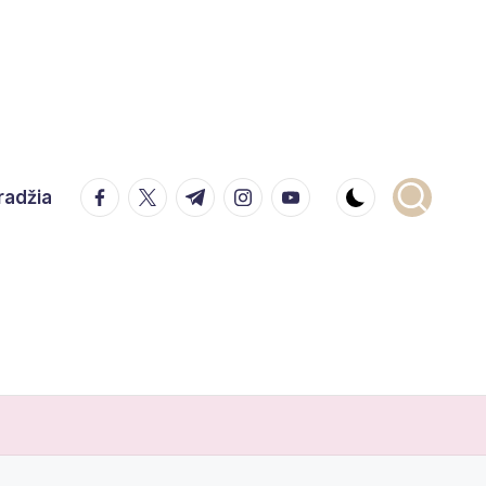
facebook.com
twitter.com
t.me
instagram.com
youtube.com
radžia