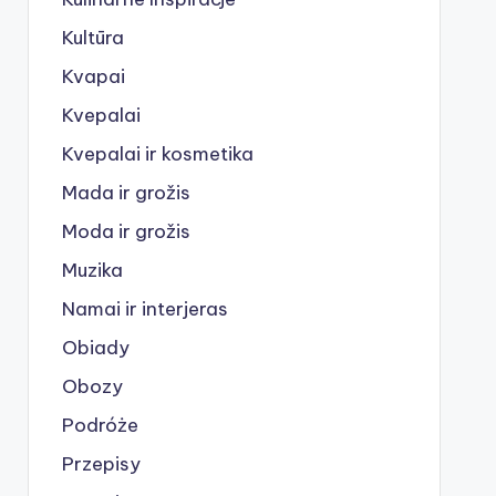
Kultūra
Kvapai
Kvepalai
Kvepalai ir kosmetika
Mada ir grožis
Moda ir grožis
Muzika
Namai ir interjeras
Obiady
Obozy
Podróże
Przepisy