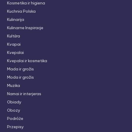
Kosmetika ir higiena
Kuchnia Polska
Kulinarija
Kulinarne Inspiracje
Kultūra
Kvapai
Kvepalai
Kvepalai ir kosmetika
Mada ir grožis
Moda ir grožis
Muzika
Namai ir interjeras
Obiady
Obozy
Podróże
Przepisy