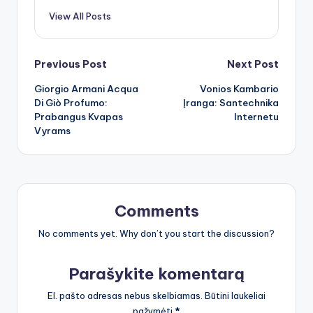
View All Posts
Post
Previous Post
Next Post
Giorgio Armani Acqua
Vonios Kambario
navigation
Di Giò Profumo:
Įranga: Santechnika
Prabangus Kvapas
Internetu
Vyrams
Comments
No comments yet. Why don’t you start the discussion?
Parašykite komentarą
El. pašto adresas nebus skelbiamas.
Būtini laukeliai
pažymėti
*