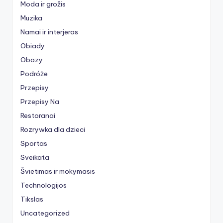
Moda ir grožis
Muzika
Namai ir interjeras
Obiady
Obozy
Podróże
Przepisy
Przepisy Na
Restoranai
Rozrywka dla dzieci
Sportas
Sveikata
Švietimas ir mokymasis
Technologijos
Tikslas
Uncategorized