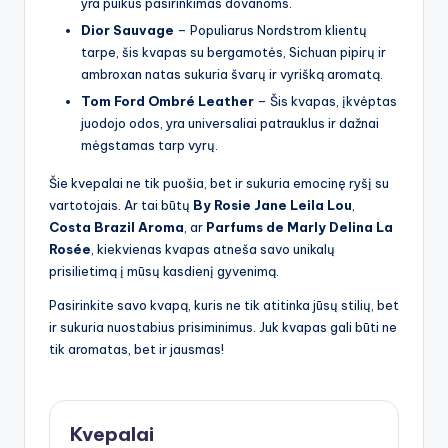
yra puikus pasirinkimas dovanoms.
Dior Sauvage
– Populiarus Nordstrom klientų
tarpe, šis kvapas su bergamotės, Sichuan pipirų ir
ambroxan natas sukuria švarų ir vyrišką aromatą.
Tom Ford Ombré Leather
– Šis kvapas, įkvėptas
juodojo odos, yra universaliai patrauklus ir dažnai
mėgstamas tarp vyrų.
Šie kvepalai ne tik puošia, bet ir sukuria emocinę ryšį su
vartotojais. Ar tai būtų
By Rosie Jane Leila Lou
,
Costa Brazil Aroma
, ar
Parfums de Marly Delina La
Rosée
, kiekvienas kvapas atneša savo unikalų
prisilietimą į mūsų kasdienį gyvenimą.
Pasirinkite savo kvapą, kuris ne tik atitinka jūsų stilių, bet
ir sukuria nuostabius prisiminimus. Juk kvapas gali būti ne
tik aromatas, bet ir jausmas!
Kvepalai