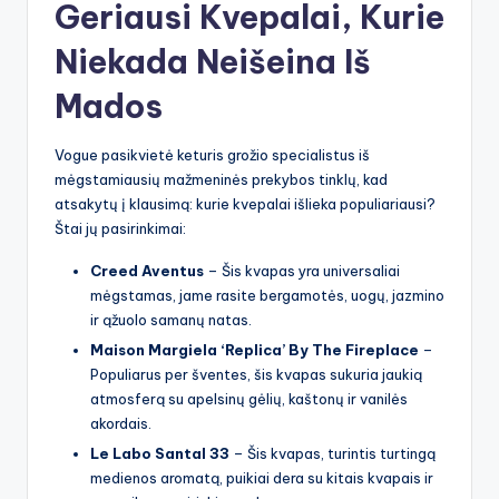
Geriausi Kvepalai, Kurie
Niekada Neišeina Iš
Mados
Vogue pasikvietė keturis grožio specialistus iš
mėgstamiausių mažmeninės prekybos tinklų, kad
atsakytų į klausimą: kurie kvepalai išlieka populiariausi?
Štai jų pasirinkimai:
Creed Aventus
– Šis kvapas yra universaliai
mėgstamas, jame rasite bergamotės, uogų, jazmino
ir ąžuolo samanų natas.
Maison Margiela ‘Replica’ By The Fireplace
–
Populiarus per šventes, šis kvapas sukuria jaukią
atmosferą su apelsinų gėlių, kaštonų ir vanilės
akordais.
Le Labo Santal 33
– Šis kvapas, turintis turtingą
medienos aromatą, puikiai dera su kitais kvapais ir