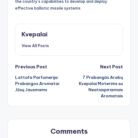
the country’s capabilities to develop and deploy
effective ballistic missile systems.
Kvepalai
View All Posts
Post
Previous Post
Next Post
Lattafa Parfumerija:
7 Prabangūs Arabų
navigation
Prabangos Aromatai
Kvepalai Moterims su
Jūsų Jausmams
Neatsispiriamais
Aromatais
Comments