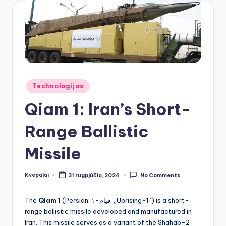
Posted
Technologijos
in
Qiam 1: Iran’s Short-
Range Ballistic
Missile
Kvepalai
31 rugpjūčio, 2024
No Comments
Posted
by
The
Qiam 1
(Persian: قیام-١, „Uprising-1”) is a short-
range ballistic missile developed and manufactured in
Iran. This missile serves as a variant of the Shahab-2