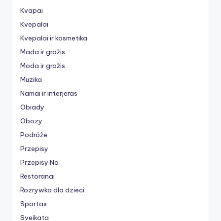
Kvapai
Kvepalai
Kvepalai ir kosmetika
Mada ir grožis
Moda ir grožis
Muzika
Namai ir interjeras
Obiady
Obozy
Podróże
Przepisy
Przepisy Na
Restoranai
Rozrywka dla dzieci
Sportas
Sveikata