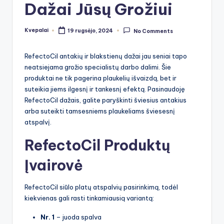
Dažai Jūsų Grožiui
Kvepalai
19 rugsėjo, 2024
No Comments
Posted
by
RefectoCil antakių ir blakstienų dažai jau seniai tapo
neatsiejama grožio specialistų darbo dalimi. Šie
produktai ne tik pagerina plaukelių išvaizdą, bet ir
suteikia jiems ilgesnį ir tankesnį efektą. Pasinaudoję
RefectoCil dažais, galite paryškinti šviesius antakius
arba suteikti tamsesniems plaukeliams šviesesnį
atspalvį.
RefectoCil Produktų
Įvairovė
RefectoCil siūlo platų atspalvių pasirinkimą, todėl
kiekvienas gali rasti tinkamiausią variantą:
Nr. 1
– juoda spalva