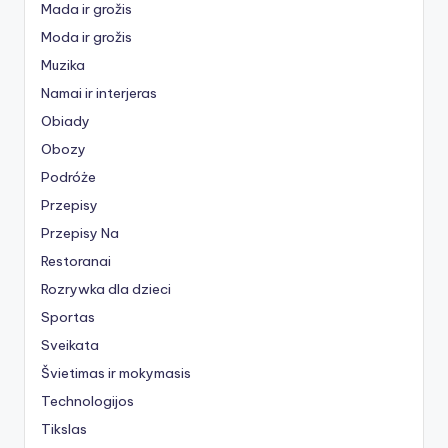
Mada ir grožis
Moda ir grožis
Muzika
Namai ir interjeras
Obiady
Obozy
Podróże
Przepisy
Przepisy Na
Restoranai
Rozrywka dla dzieci
Sportas
Sveikata
Švietimas ir mokymasis
Technologijos
Tikslas