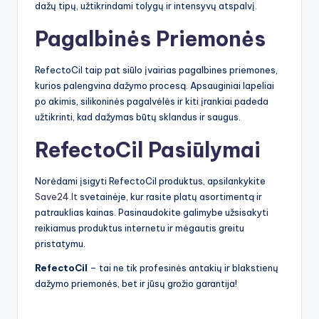
dažų tipų, užtikrindami tolygų ir intensyvų atspalvį.
Pagalbinės Priemonės
RefectoCil taip pat siūlo įvairias pagalbines priemones,
kurios palengvina dažymo procesą. Apsauginiai lapeliai
po akimis, silikoninės pagalvėlės ir kiti įrankiai padeda
užtikrinti, kad dažymas būtų sklandus ir saugus.
RefectoCil Pasiūlymai
Norėdami įsigyti RefectoCil produktus, apsilankykite
Save24.lt
svetainėje, kur rasite platų asortimentą ir
patrauklias kainas. Pasinaudokite galimybe užsisakyti
reikiamus produktus internetu ir mėgautis greitu
pristatymu.
RefectoCil
– tai ne tik profesinės antakių ir blakstienų
dažymo priemonės, bet ir jūsų grožio garantija!