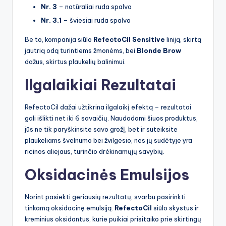
Nr. 3
– natūraliai ruda spalva
Nr. 3.1
– šviesiai ruda spalva
Be to, kompanija siūlo
RefectoCil Sensitive
liniją, skirtą
jautrią odą turintiems žmonėms, bei
Blonde Brow
dažus, skirtus plaukelių balinimui.
Ilgalaikiai Rezultatai
RefectoCil dažai užtikrina ilgalaikį efektą – rezultatai
gali išlikti net iki 6 savaičių. Naudodami šiuos produktus,
jūs ne tik paryškinsite savo grožį, bet ir suteiksite
plaukeliams švelnumo bei žvilgesio, nes jų sudėtyje yra
ricinos aliejaus, turinčio drėkinamųjų savybių.
Oksidacinės Emulsijos
Norint pasiekti geriausių rezultatų, svarbu pasirinkti
tinkamą oksidacinę emulsiją.
RefectoCil
siūlo skystus ir
kreminius oksidantus, kurie puikiai prisitaiko prie skirtingų