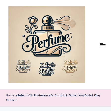
Skip
to
content
Home
»
RefectoCil: Profesionalūs Antakių ir Blakstienų Dažai Jūsų
Grožiui