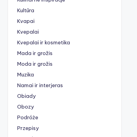
Kultūra
Kvapai
Kvepalai
Kvepalai ir kosmetika
Mada ir grožis
Moda ir grožis
Muzika
Namai ir interjeras
Obiady
Obozy
Podróże
Przepisy