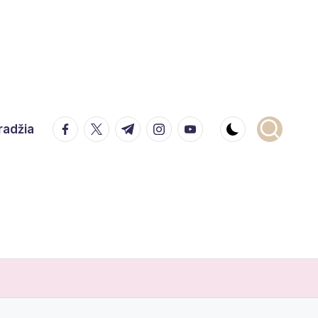
facebook.com
twitter.com
t.me
instagram.com
youtube.com
radžia