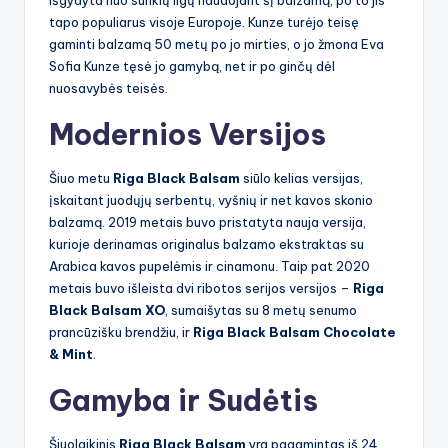
tapo populiarus visoje Europoje. Kunze turėjo teisę
gaminti balzamą 50 metų po jo mirties, o jo žmona Eva
Sofia Kunze tęsė jo gamybą, net ir po ginčų dėl
nuosavybės teisės.
Modernios Versijos
Šiuo metu
Riga Black Balsam
siūlo kelias versijas,
įskaitant juodųjų serbentų, vyšnių ir net kavos skonio
balzamą. 2019 metais buvo pristatyta nauja versija,
kurioje derinamas originalus balzamo ekstraktas su
Arabica kavos pupelėmis ir cinamonu. Taip pat 2020
metais buvo išleista dvi ribotos serijos versijos –
Riga
Black Balsam XO
, sumaišytas su 8 metų senumo
prancūzišku brendžiu, ir
Riga Black Balsam Chocolate
& Mint
.
Gamyba ir Sudėtis
Šiuolaikinis
Riga Black Balsam
yra pagamintas iš 24