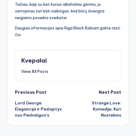
Tačiau, kaip su bet kuriuo alkoholiniu gėrimu, jo
vartojimas turi būti saikingas, kad būtų išvengta
neigiamo poveikio sveikatai.
Daugiau informacijos apie Riga Black Balsam galite rasti
čia
.
Kvepalai
View All Posts
Post
Previous Post
Next Post
Lord George:
Strange Love:
navigation
Elegancija ir Paslaptys
Komedija, Kuri
nuo Penhaligon’s
Nustebins