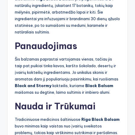
natūralių ingredientų, įskaitant 17 botanikų, tokių kaip
mėlynės, pipirmėtė, arbatmedžio lapai ir kiti. Šie
ingredientai yra infuzuojami ir brandinami 30 dienų ąžuolo
statinėse, po to sumaišomi su medumi, karamele ir
natūraliais sultimis.
Panaudojimas
Šis balzamas paprastai vartojamas vienas, tačiau jis
taip pat puikiai tinka kavos, karšto šokolado, desertų ir
įvairių kokteilių ingredientams. Jo unikalus skonis ir
aromatas daro jį populiariuoju pasirinkimu, kai ruošiamas
Black and Stormy
kokteilis, kuriame
Black Balsam
maišomas su degtine, laimo sultimis ir imbiero alumi.
Nauda ir Trūkumai
Tradiciniuose medicinos šaltiniuose
Riga Black Balsam
buvo minimas kaip vaistas nuo įvairių sveikatos
problemų, tokias kaip virškinimo sutrikimai ir peršalimas.