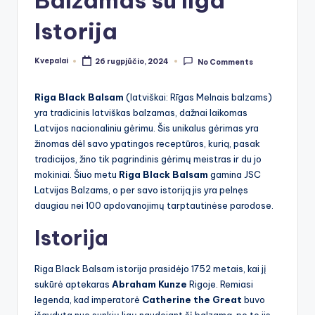
Balzamas su Ilga
Istorija
Kvepalai
26 rugpjūčio, 2024
No Comments
Posted
by
Riga Black Balsam
(latviškai: Rīgas Melnais balzams)
yra tradicinis latviškas balzamas, dažnai laikomas
Latvijos nacionaliniu gėrimu. Šis unikalus gėrimas yra
žinomas dėl savo ypatingos receptūros, kurią, pasak
tradicijos, žino tik pagrindinis gėrimų meistras ir du jo
mokiniai. Šiuo metu
Riga Black Balsam
gamina JSC
Latvijas Balzams, o per savo istoriją jis yra pelnęs
daugiau nei 100 apdovanojimų tarptautinėse parodose.
Istorija
Riga Black Balsam istorija prasidėjo 1752 metais, kai jį
sukūrė aptekaras
Abraham Kunze
Rigoje. Remiasi
legenda, kad imperatorė
Catherine the Great
buvo
išgydyta nuo sunkių ligų naudojant šį balzamą, po to jis