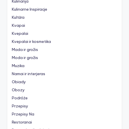
Kulinarija
Kulinarne Inspiracje
Kultūra
Kvapai
Kvepalai
Kvepalai ir kosmetika
Mada ir grožis
Moda ir grožis
Muzika
Namai ir interjeras
Obiady
Obozy
Podróże
Przepisy
Przepisy Na
Restoranai