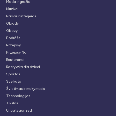
Moda ir grožis
Muzika
Namai ir interjeras
Obiady
Obozy
Podróże
Przepisy
Przepisy Na
Restoranai
Rozrywka dla dzieci
Sportas
Sveikata
Švietimas ir mokymasis
Technologijos
Tikslas
Uncategorized