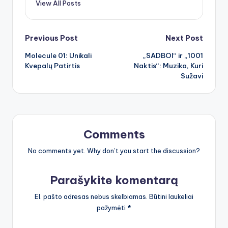
View All Posts
Post
Previous Post
Next Post
Molecule 01: Unikali
„SADBOI“ ir „1001
navigation
Kvepalų Patirtis
Naktis“: Muzika, Kuri
Sužavi
Comments
No comments yet. Why don’t you start the discussion?
Parašykite komentarą
El. pašto adresas nebus skelbiamas.
Būtini laukeliai
pažymėti
*