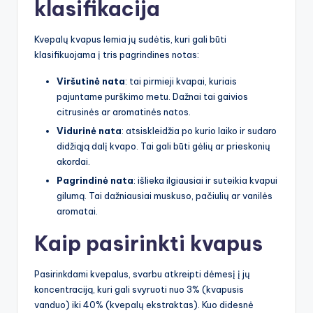
klasifikacija
Kvepalų kvapus lemia jų sudėtis, kuri gali būti
klasifikuojama į tris pagrindines notas:
Viršutinė nata
: tai pirmieji kvapai, kuriais
pajuntame purškimo metu. Dažnai tai gaivios
citrusinės ar aromatinės natos.
Vidurinė nata
: atsiskleidžia po kurio laiko ir sudaro
didžiąją dalį kvapo. Tai gali būti gėlių ar prieskonių
akordai.
Pagrindinė nata
: išlieka ilgiausiai ir suteikia kvapui
gilumą. Tai dažniausiai muskuso, pačiulių ar vanilės
aromatai.
Kaip pasirinkti kvapus
Pasirinkdami kvepalus, svarbu atkreipti dėmesį į jų
koncentraciją, kuri gali svyruoti nuo 3% (kvapusis
vanduo) iki 40% (kvepalų ekstraktas). Kuo didesnė