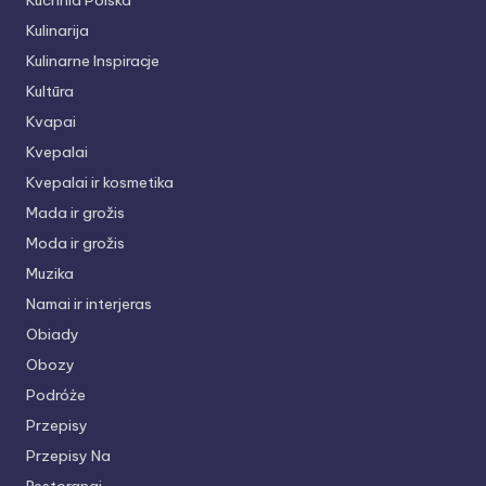
Kuchnia Polska
Kulinarija
Kulinarne Inspiracje
Kultūra
Kvapai
Kvepalai
Kvepalai ir kosmetika
Mada ir grožis
Moda ir grožis
Muzika
Namai ir interjeras
Obiady
Obozy
Podróże
Przepisy
Przepisy Na