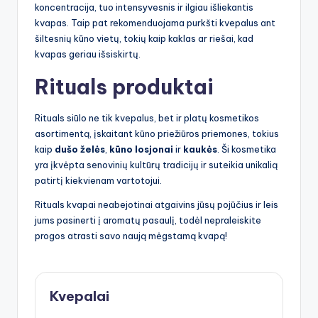
koncentracija, tuo intensyvesnis ir ilgiau išliekantis
kvapas. Taip pat rekomenduojama purkšti kvepalus ant
šiltesnių kūno vietų, tokių kaip kaklas ar riešai, kad
kvapas geriau išsiskirtų.
Rituals produktai
Rituals siūlo ne tik kvepalus, bet ir platų kosmetikos
asortimentą, įskaitant kūno priežiūros priemones, tokius
kaip
dušo želės
,
kūno losjonai
ir
kaukės
. Ši kosmetika
yra įkvėpta senovinių kultūrų tradicijų ir suteikia unikalią
patirtį kiekvienam vartotojui.
Rituals kvapai neabejotinai atgaivins jūsų pojūčius ir leis
jums pasinerti į aromatų pasaulį, todėl nepraleiskite
progos atrasti savo naują mėgstamą kvapą!
Kvepalai