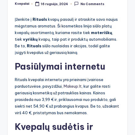
Kvepalai
16 rugsėjo, 2024
No Comments
Posted
by
Įženkite į
Rituals
kvapų pasaulį ir atraskite savo naujus
mėgstamus aromatus. Ši kosmetikos linija siūlo platų
kvepalų asortimentą, kuriame rasite tiek
moteriškų
,
tiek
vyriškų
kvapų, taip pat ir produktų automobiliams.
Be to,
Rituals
siūlo nuolaidas ir akcijas, todėl galite
įsigyti kvepalus už geriausią kainą.
Pasiūlymai internetu
Rituals kvepalai internetu yra prieinami įvairiose
parduotuvėse, pavyzdžiui,
Makeup.lt
, kur galite rasti
geriausią kosmetiką už patrauklias kainas. Kainos
prasideda nuo 3,99 € ir, priklausomai nuo produkto, gali
siekti net 54,90 € už prabangius kvapus. Be to, užsakant
virš 40 €, pristatymas bus nemokamas.
Kvepalų sudėtis ir