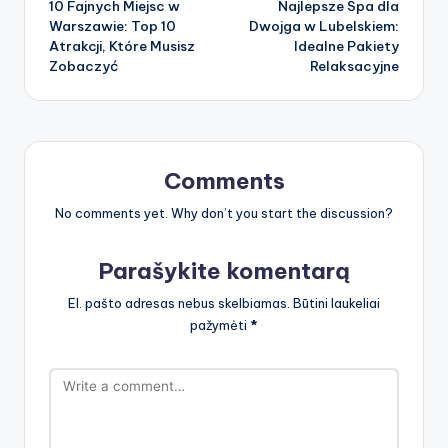
10 Fajnych Miejsc w
Najlepsze Spa dla
navigation
Warszawie: Top 10
Dwojga w Lubelskiem:
Atrakcji, Które Musisz
Idealne Pakiety
Zobaczyć
Relaksacyjne
Comments
No comments yet. Why don’t you start the discussion?
Parašykite komentarą
El. pašto adresas nebus skelbiamas.
Būtini laukeliai
pažymėti
*