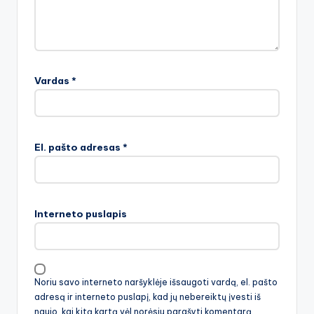
Vardas
*
El. pašto adresas
*
Interneto puslapis
Noriu savo interneto naršyklėje išsaugoti vardą, el. pašto
adresą ir interneto puslapį, kad jų nebereiktų įvesti iš
naujo, kai kitą kartą vėl norėsiu parašyti komentarą.