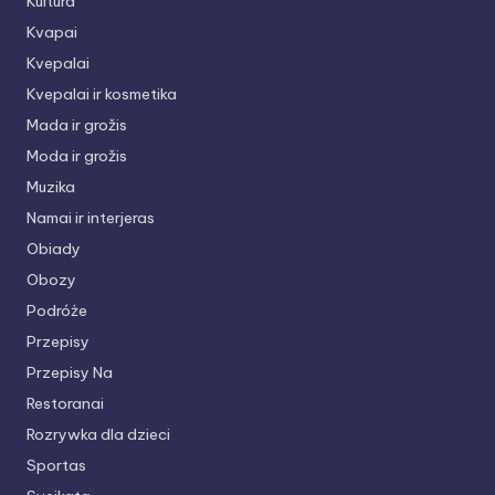
Kultūra
Kvapai
Kvepalai
Kvepalai ir kosmetika
Mada ir grožis
Moda ir grožis
Muzika
Namai ir interjeras
Obiady
Obozy
Podróże
Przepisy
Przepisy Na
Restoranai
Rozrywka dla dzieci
Sportas