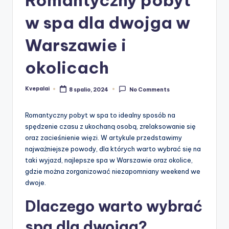
w spa dla dwojga w
Warszawie i
okolicach
Kvepalai
8 spalio, 2024
No Comments
Posted
by
Romantyczny pobyt w spa to idealny sposób na
spędzenie czasu z ukochaną osobą, zrelaksowanie się
oraz zacieśnienie więzi. W artykule przedstawimy
najważniejsze powody, dla których warto wybrać się na
taki wyjazd, najlepsze spa w Warszawie oraz okolice,
gdzie można zorganizować niezapomniany weekend we
dwoje.
Dlaczego warto wybrać
spa dla dwojga?