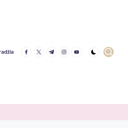
facebook.com
twitter.com
t.me
instagram.com
youtube.com
radžia