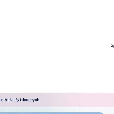
P
 młodzieży i dorosłych