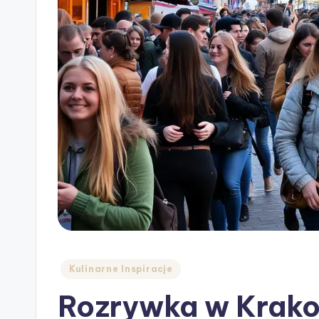
Posted
Kulinarne Inspiracje
in
Rozrywka w Krako