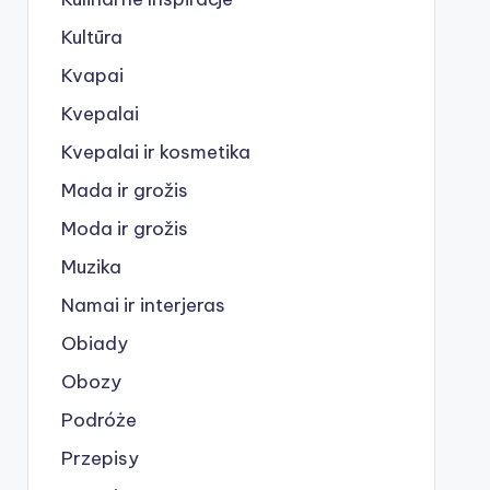
Kultūra
Kvapai
Kvepalai
Kvepalai ir kosmetika
Mada ir grožis
Moda ir grožis
Muzika
Namai ir interjeras
Obiady
Obozy
Podróże
Przepisy