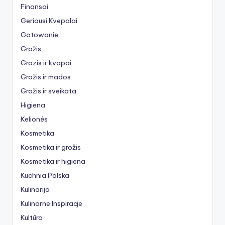
Finansai
Geriausi Kvepalai
Gotowanie
Grožis
Grozis ir kvapai
Grožis ir mados
Grožis ir sveikata
Higiena
Kelionės
Kosmetika
Kosmetika ir grožis
Kosmetika ir higiena
Kuchnia Polska
Kulinarija
Kulinarne Inspiracje
Kultūra