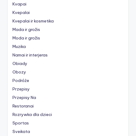
Kvapai
Kvepalai
Kvepalai ir kosmetika
Mada ir grožis
Moda ir grožis
Muzika
Namai ir interjeras
Obiady
Obozy
Podróże
Przepisy
Przepisy Na
Restoranai
Rozrywka dla dzieci
Sportas
Sveikata