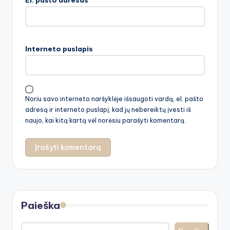
Interneto puslapis
Noriu savo interneto naršyklėje išsaugoti vardą, el. pašto
adresą ir interneto puslapį, kad jų nebereiktų įvesti iš
naujo, kai kitą kartą vėl norėsiu parašyti komentarą.
Paieška