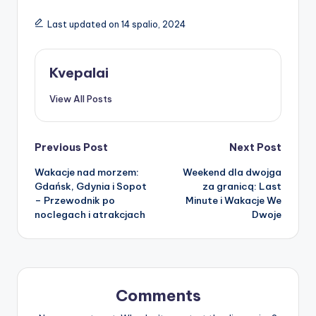
Last updated on 14 spalio, 2024
Kvepalai
View All Posts
Post
Previous Post
Next Post
Wakacje nad morzem:
Weekend dla dwojga
navigation
Gdańsk, Gdynia i Sopot
za granicą: Last
– Przewodnik po
Minute i Wakacje We
noclegach i atrakcjach
Dwoje
Comments