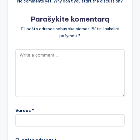
No comments yet. Why don’t you start the discussion?
Parašykite komentarą
El. pašto adresas nebus skelbiamas.
Būtini laukeliai
pažymėti
*
Vardas
*
El. pašto adresas
*