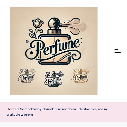
Skip
to
content
Home
»
Samodzielny domek nad morzem: Idealne miejsce na
wakacje z psem