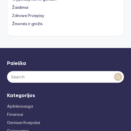
Žaidimai
Zdrowe Przepisy
Žmonės ir grožis
Paieška
Kategorijos
Aplinkosauga
Finansai
Geriausi Kvepalai
Gotowanie