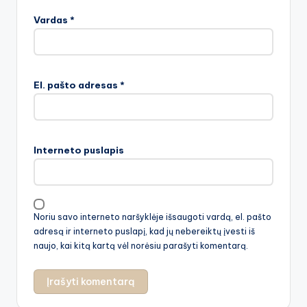
Vardas
*
El. pašto adresas
*
Interneto puslapis
Noriu savo interneto naršyklėje išsaugoti vardą, el. pašto
adresą ir interneto puslapį, kad jų nebereiktų įvesti iš
naujo, kai kitą kartą vėl norėsiu parašyti komentarą.