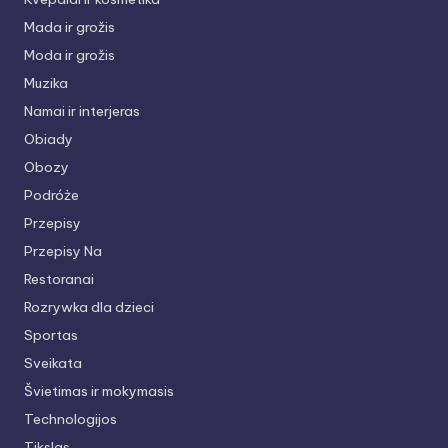
Mada ir grožis
Moda ir grožis
Muzika
Namai ir interjeras
Obiady
Obozy
Podróże
Przepisy
Przepisy Na
Restoranai
Rozrywka dla dzieci
Sportas
Sveikata
Švietimas ir mokymasis
Technologijos
Tikslas