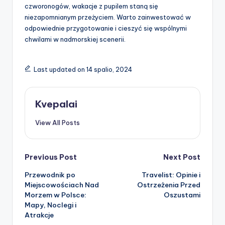
czworonogów, wakacje z pupilem staną się
niezapomnianym przeżyciem. Warto zainwestować w
odpowiednie przygotowanie i cieszyć się wspólnymi
chwilami w nadmorskiej scenerii.
Last updated on 14 spalio, 2024
Kvepalai
View All Posts
Post
Previous Post
Next Post
Przewodnik po
Travelist: Opinie i
navigation
Miejscowościach Nad
Ostrzeżenia Przed
Morzem w Polsce:
Oszustami
Mapy, Noclegi i
Atrakcje