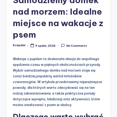
nad morzem: Idealne
miejsce na wakacje z
psem
Kvepalai
9 spalio, 2024
No Comments
Posted
by
Wakacje z pupilem to doskonała okazja do wspólnego
spędzenia czasu w pięknych okolicznościach przyrody.
Wybór samodzielnego domku nad morzem staje się
coraz bardziej popularny wśród miłośników
czworonogów. W artykule przedstawimy najważniejsze
powody, dla których warto zdecydować się na ten
rodzaj zakwaterowania, a także praktyczne porady
dotyczące wynajmu, lokalizacji oraz aktywności, które
można zrealizować z psem w okolicy.
Dlaczego warto wybrać