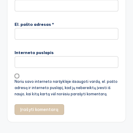
El. pašto adresas
*
Interneto puslapis
Noriu savo interneto naršyklėje išsaugoti vardą, el. pašto
adresą ir interneto puslapį, kad jų nebereiktų įvesti iš
naujo, kai kitą kartą vėl norėsiu parašyti komentarą.