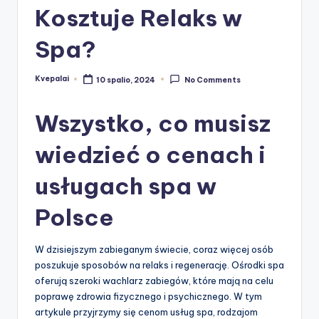
Kosztuje Relaks w
Spa?
Kvepalai
10 spalio, 2024
No Comments
Posted
by
Wszystko, co musisz
wiedzieć o cenach i
usługach spa w
Polsce
W dzisiejszym zabieganym świecie, coraz więcej osób
poszukuje sposobów na relaks i regenerację. Ośrodki spa
oferują szeroki wachlarz zabiegów, które mają na celu
poprawę zdrowia fizycznego i psychicznego. W tym
artykule przyjrzymy się cenom usług spa, rodzajom