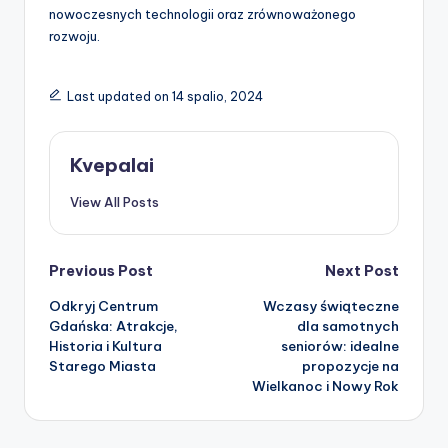
nowoczesnych technologii oraz zrównoważonego
rozwoju.
Last updated on 14 spalio, 2024
Kvepalai
View All Posts
Post
Previous Post
Next Post
Odkryj Centrum
Wczasy świąteczne
navigation
Gdańska: Atrakcje,
dla samotnych
Historia i Kultura
seniorów: idealne
Starego Miasta
propozycje na
Wielkanoc i Nowy Rok