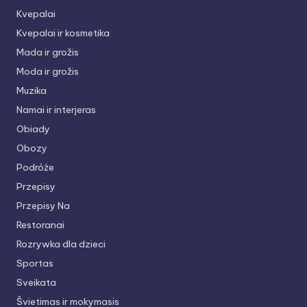
Kvepalai
Kvepalai ir kosmetika
Mada ir grožis
Moda ir grožis
Muzika
Namai ir interjeras
Obiady
Obozy
Podróże
Przepisy
Przepisy Na
Restoranai
Rozrywka dla dzieci
Sportas
Sveikata
Švietimas ir mokymasis