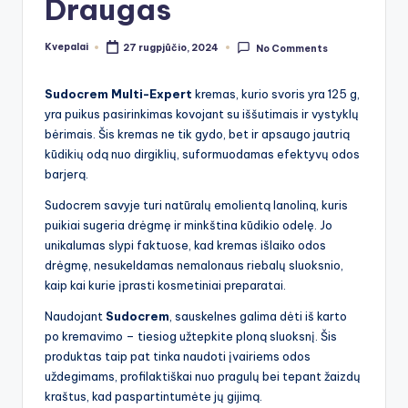
Draugas
Kvepalai
27 rugpjūčio, 2024
No Comments
Posted
by
Sudocrem Multi-Expert
kremas, kurio svoris yra 125 g,
yra puikus pasirinkimas kovojant su iššutimais ir vystyklų
bėrimais. Šis kremas ne tik gydo, bet ir apsaugo jautrią
kūdikių odą nuo dirgiklių, suformuodamas efektyvų odos
barjerą.
Sudocrem savyje turi natūralų emolientą lanoliną, kuris
puikiai sugeria drėgmę ir minkština kūdikio odelę. Jo
unikalumas slypi faktuose, kad kremas išlaiko odos
drėgmę, nesukeldamas nemalonaus riebalų sluoksnio,
kaip kai kurie įprasti kosmetiniai preparatai.
Naudojant
Sudocrem
, sauskelnes galima dėti iš karto
po kremavimo – tiesiog užtepkite ploną sluoksnį. Šis
produktas taip pat tinka naudoti įvairiems odos
uždegimams, profilaktiškai nuo pragulų bei tepant žaizdų
kraštus, kad paspartintumėte jų gijimą.