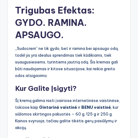
Trigubas Efektas:
GYDO. RAMINA.
APSAUGO.
„Sudocrem“ ne tik gydo, bet ir ramina bei apsaugo odą,
todėl jis yra idealus sprendimas tiek kūdikiams, tiek
suaugusiesiems, turintiems jautrią odą. Šis kremas gali
būti naudojamas ir kitose situacijose, kai reikia greito
odos atsigavimo.
Kur Galite Įsigyti?
Šį kremą galima rasti įvairiose internetinėse vaistinėse,
tokiose kaip
Gintarinė vaistinė
ir
BENU vaistinė
, kur
siūlomos skirtingos pakuotės – 60 g, 125 g ir 250 g.
Kainos svyruoja, tačiau galite tikėtis gerų pasiūlymų ir
akcijų.