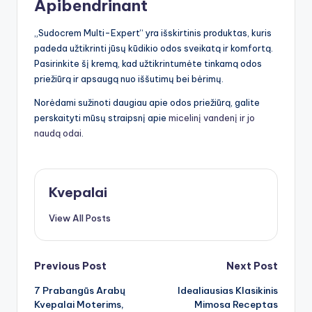
Apibendrinant
„Sudocrem Multi-Expert“ yra išskirtinis produktas, kuris
padeda užtikrinti jūsų kūdikio odos sveikatą ir komfortą.
Pasirinkite šį kremą, kad užtikrintumėte tinkamą odos
priežiūrą ir apsaugą nuo iššutimų bei bėrimų.
Norėdami sužinoti daugiau apie odos priežiūrą, galite
perskaityti mūsų straipsnį apie
micelinį vandenį ir jo
naudą odai
.
Kvepalai
View All Posts
Post
Previous Post
Next Post
7 Prabangūs Arabų
Idealiausias Klasikinis
navigation
Kvepalai Moterims,
Mimosa Receptas