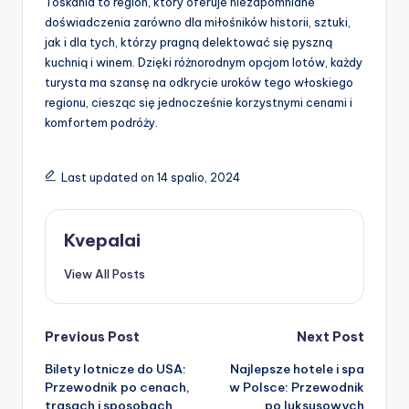
Toskania to region, który oferuje niezapomniane
doświadczenia zarówno dla miłośników historii, sztuki,
jak i dla tych, którzy pragną delektować się pyszną
kuchnią i winem. Dzięki różnorodnym opcjom lotów, każdy
turysta ma szansę na odkrycie uroków tego włoskiego
regionu, ciesząc się jednocześnie korzystnymi cenami i
komfortem podróży.
Last updated on 14 spalio, 2024
Kvepalai
View All Posts
Post
Previous Post
Next Post
Bilety lotnicze do USA:
Najlepsze hotele i spa
navigation
Przewodnik po cenach,
w Polsce: Przewodnik
trasach i sposobach
po luksusowych