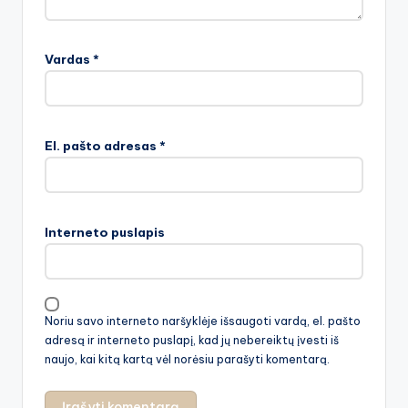
Vardas
*
El. pašto adresas
*
Interneto puslapis
Noriu savo interneto naršyklėje išsaugoti vardą, el. pašto
adresą ir interneto puslapį, kad jų nebereiktų įvesti iš
naujo, kai kitą kartą vėl norėsiu parašyti komentarą.