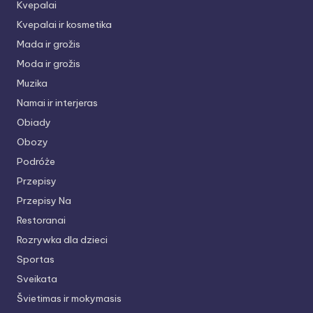
Kvepalai
Kvepalai ir kosmetika
Mada ir grožis
Moda ir grožis
Muzika
Namai ir interjeras
Obiady
Obozy
Podróże
Przepisy
Przepisy Na
Restoranai
Rozrywka dla dzieci
Sportas
Sveikata
Švietimas ir mokymasis