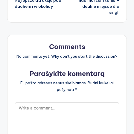
Najlepsze atrakcje pod
nad morzem tanio –
dachem i w okolicy
idealne miejsce dla
singli
Comments
No comments yet. Why don’t you start the discussion?
Parašykite komentarą
El. pašto adresas nebus skelbiamas.
Būtini laukeliai
pažymėti
*