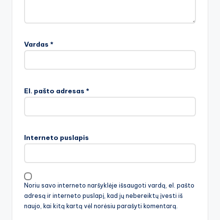
Vardas
*
El. pašto adresas
*
Interneto puslapis
Noriu savo interneto naršyklėje išsaugoti vardą, el. pašto
adresą ir interneto puslapį, kad jų nebereiktų įvesti iš
naujo, kai kitą kartą vėl norėsiu parašyti komentarą.