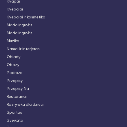
Kvapai
Kvepalai
Kvepalai ir kosmetika
Mada ir grožis
Moda ir grožis
Muzika
Namai ir interjeras
Obiady
Obozy
Podróże
Przepisy
Przepisy Na
Restoranai
Rozrywka dla dzieci
Sportas
Sveikata