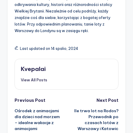
odkrywania kultury, historii oraz różnorodności stolicy
Wielkiej Brytanii. Niezależnie od celu podróży, każdy
znajdzie coś dla siebie, korzystając z bogatej oferty
lotów. Przy odpowiednim planowaniu, tanie loty z
Warszawy do Londynu są w zasięgu ręki.
Last updated on 14 spalio, 2024
Kvepalai
View All Posts
Post
Previous Post
Next Post
Ośrodek z animacjami
Ile trwa lot na Rodos?
navigation
dla dzieci nad morzem
Przewodnik po
– idealne wakacje z
czasach lotów z
animacjami
Warszawy i Katowic