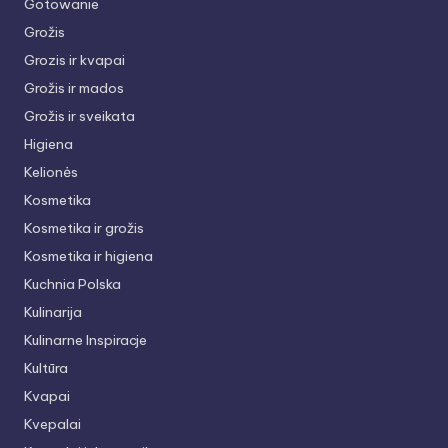
Gotowanie
Grožis
Grozis ir kvapai
Grožis ir mados
Grožis ir sveikata
Higiena
Kelionės
Kosmetika
Kosmetika ir grožis
Kosmetika ir higiena
Kuchnia Polska
Kulinarija
Kulinarne Inspiracje
Kultūra
Kvapai
Kvepalai