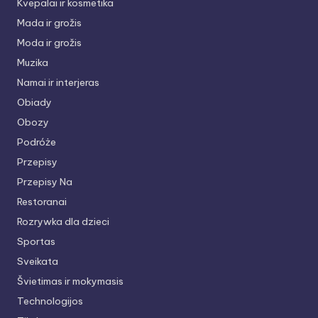
Kvepalai ir kosmetika
Mada ir grožis
Moda ir grožis
Muzika
Namai ir interjeras
Obiady
Obozy
Podróże
Przepisy
Przepisy Na
Restoranai
Rozrywka dla dzieci
Sportas
Sveikata
Švietimas ir mokymasis
Technologijos