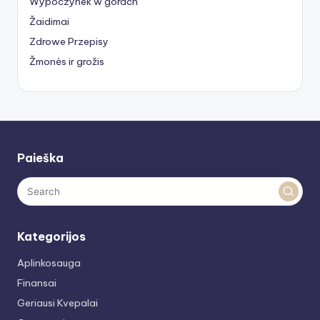
Wypoczynek w górach
Žaidimai
Zdrowe Przepisy
Žmonės ir grožis
Paieška
Kategorijos
Aplinkosauga
Finansai
Geriausi Kvepalai