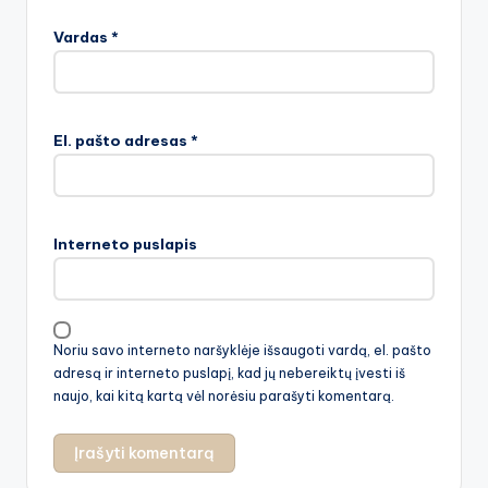
Vardas
*
El. pašto adresas
*
Interneto puslapis
Noriu savo interneto naršyklėje išsaugoti vardą, el. pašto
adresą ir interneto puslapį, kad jų nebereiktų įvesti iš
naujo, kai kitą kartą vėl norėsiu parašyti komentarą.