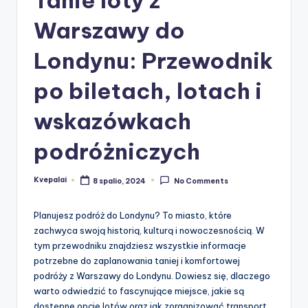
Warszawy do
Londynu: Przewodnik
po biletach, lotach i
wskazówkach
podróżniczych
Kvepalai
8 spalio, 2024
No Comments
Posted
by
Planujesz podróż do Londynu? To miasto, które
zachwyca swoją historią, kulturą i nowoczesnością. W
tym przewodniku znajdziesz wszystkie informacje
potrzebne do zaplanowania taniej i komfortowej
podróży z Warszawy do Londynu. Dowiesz się, dlaczego
warto odwiedzić to fascynujące miejsce, jakie są
dostępne opcje lotów oraz jak zorganizować transport