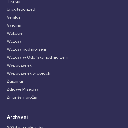
Tikslas
Uncategorized
Verslas
Vyrams
Wakacje
Wczasy
Wczasy nad morzem
Wczasy w Gdańsku nad morzem
Wypoczynek
Wypoczynek w górach
Žaidimai
Zdrowe Przepisy
Žmonės ir grožis
Archyvai
2024 m. spalio mėn.