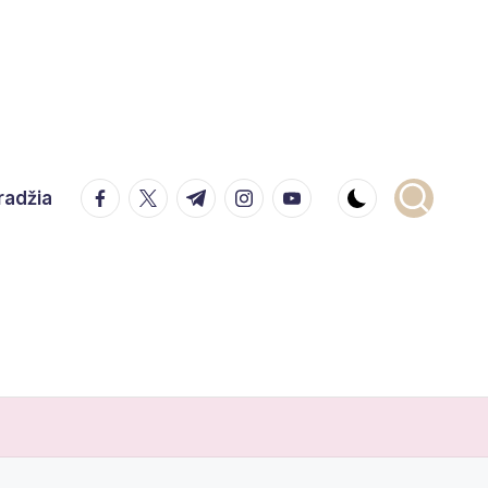
facebook.com
twitter.com
t.me
instagram.com
youtube.com
radžia