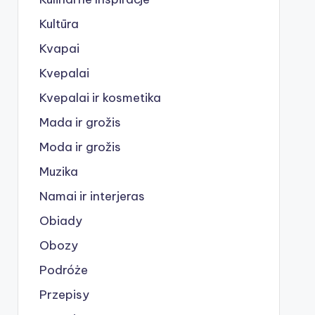
Kultūra
Kvapai
Kvepalai
Kvepalai ir kosmetika
Mada ir grožis
Moda ir grožis
Muzika
Namai ir interjeras
Obiady
Obozy
Podróże
Przepisy