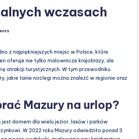
ealnych wczasach
ents
dno z najpiękniejszych miejsc w Polsce, które
ten oferuje nie tylko malownicze krajobrazy, ale
amę atrakcji turystycznych. W tym przewodniku
y, jakie tanie noclegi można znaleźć w regionie oraz
rać Mazury na urlop?
n jest domem dla wielu jezior, lasów i parków
zynkowi. W 2022 roku Mazury odwiedziło ponad 3
ię na piesze wędrówki, żeglowanie czy kajakarstwo.