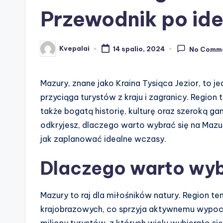
Przewodnik po id
Kvepalai
14 spalio, 2024
No Comm
Posted
by
Mazury, znane jako Kraina Tysiąca Jezior, to je
przyciąga turystów z kraju i zagranicy. Region 
także bogatą historię, kulturę oraz szeroką g
odkryjesz, dlaczego warto wybrać się na Mazur
jak zaplanować idealne wczasy.
Dlaczego warto wyb
Mazury to raj dla miłośników natury. Region te
krajobrazowych, co sprzyja aktywnemu wypoc
miliony turystów, z których wielu wybierało s