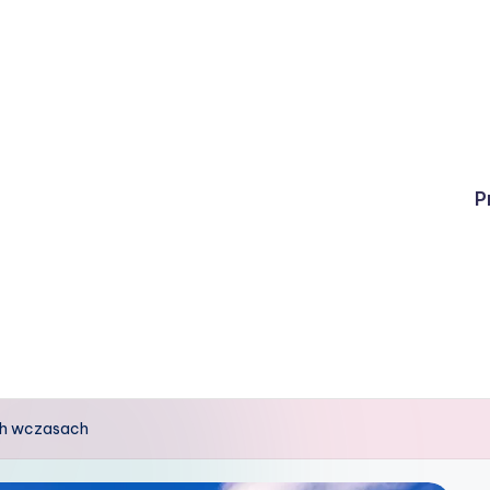
P
ych wczasach