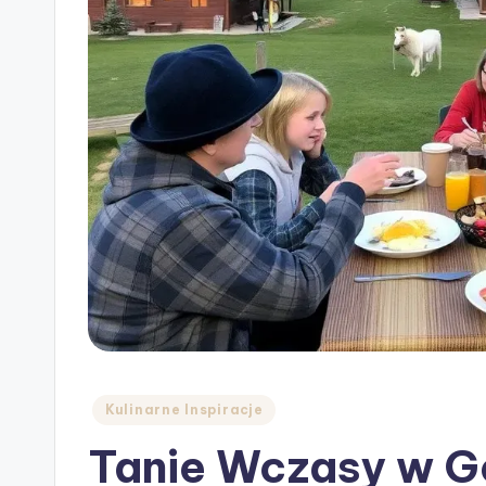
Posted
Kulinarne Inspiracje
in
Tanie Wczasy w G