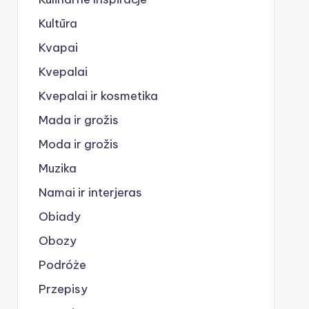
Kultūra
Kvapai
Kvepalai
Kvepalai ir kosmetika
Mada ir grožis
Moda ir grožis
Muzika
Namai ir interjeras
Obiady
Obozy
Podróże
Przepisy