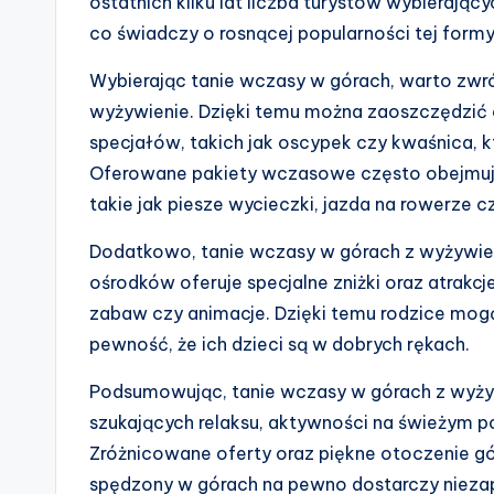
ostatnich kilku lat liczba turystów wybierają
co świadczy o rosnącej popularności tej formy 
Wybierając tanie wczasy w górach, warto zwr
wyżywienie. Dzięki temu można zaoszczędzić c
specjałów, takich jak oscypek czy kwaśnica, któ
Oferowane pakiety wczasowe często obejmują 
takie jak piesze wycieczki, jazda na rowerze 
Dodatkowo, tanie wczasy w górach z wyżywieni
ośrodków oferuje specjalne zniżki oraz atrakcj
zabaw czy animacje. Dzięki temu rodzice mog
pewność, że ich dzieci są w dobrych rękach.
Podsumowując, tanie wczasy w górach z wyżyw
szukających relaksu, aktywności na świeżym po
Zróżnicowane oferty oraz piękne otoczenie gór 
spędzony w górach na pewno dostarczy niez