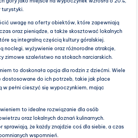
cych góry jako miejsce na wypoczynek wzrosła o 20%,
turystyki.
ócić uwagę na oferty obiektów, które zapewniają
zas oraz pieniądze, a także skosztować lokalnych
re są integralną częścią kultury góralskiej.
noclegi, wyżywienie oraz różnorodne atrakcje,
czy zimowe szaleństwo na stokach narciarskich.
em to doskonała opcja dla rodzin z dziećmi. Wiele
e dostosowane do ich potrzeb, takie jak place
ą w pełni cieszyć się wypoczynkiem, mając
ieniem to idealne rozwiązanie dla osób
wietrzu oraz lokalnych doznań kulinarnych.
sprawiają, że każdy znajdzie coś dla siebie, a czas
apomnianych wspomnień.