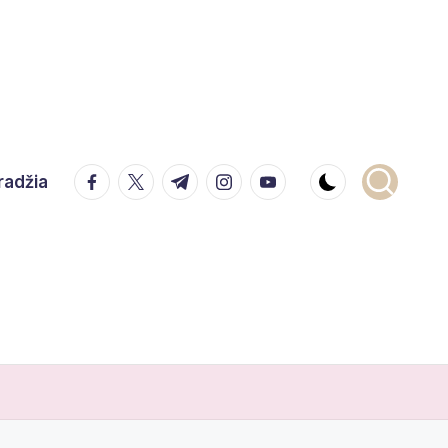
facebook.com
twitter.com
t.me
instagram.com
youtube.com
radžia