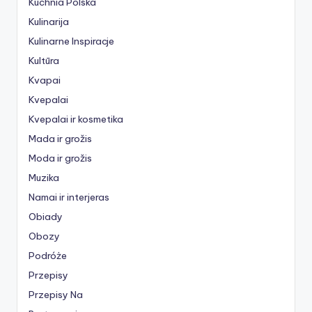
Kuchnia Polska
Kulinarija
Kulinarne Inspiracje
Kultūra
Kvapai
Kvepalai
Kvepalai ir kosmetika
Mada ir grožis
Moda ir grožis
Muzika
Namai ir interjeras
Obiady
Obozy
Podróże
Przepisy
Przepisy Na