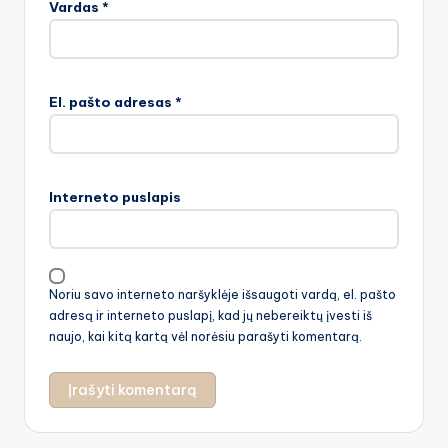
Vardas
*
El. pašto adresas
*
Interneto puslapis
Noriu savo interneto naršyklėje išsaugoti vardą, el. pašto
adresą ir interneto puslapį, kad jų nebereiktų įvesti iš
naujo, kai kitą kartą vėl norėsiu parašyti komentarą.