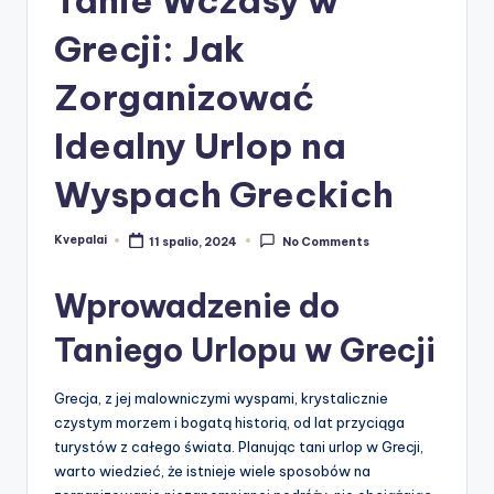
Grecji: Jak
Zorganizować
Idealny Urlop na
Wyspach Greckich
Kvepalai
11 spalio, 2024
No Comments
Posted
by
Wprowadzenie do
Taniego Urlopu w Grecji
Grecja, z jej malowniczymi wyspami, krystalicznie
czystym morzem i bogatą historią, od lat przyciąga
turystów z całego świata. Planując tani urlop w Grecji,
warto wiedzieć, że istnieje wiele sposobów na