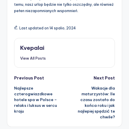
temu, nasz urlop będzie nie tylko oszczędny, ale również
pełen niezapomnianych wspomnień.
Last updated on 14 spalio, 2024
Kvepalai
View All Posts
Post
Previous Post
Next Post
Najlepsze
Wakacje dla
navigation
czterogwiazdkowe
maturzystów: Ile
hotele spa w Polsce –
czasu zostało do
relaks i luksus w sercu
końca roku i jak
kraju
najlepiej spędzić te
chwile?