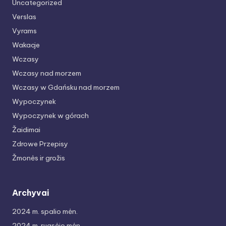
Uncategorized
Verslas
Vyrams
Wakacje
Wczasy
Wczasy nad morzem
Wczasy w Gdańsku nad morzem
Wypoczynek
Wypoczynek w górach
Žaidimai
Zdrowe Przepisy
Žmonės ir grožis
Archyvai
2024 m. spalio mėn.
2024 m. rugsėjo mėn.