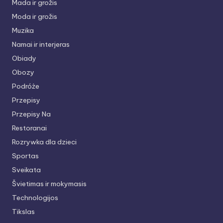
Mada ir grožis
Moda ir grožis
Muzika
Namai ir interjeras
Obiady
Obozy
Podróże
Przepisy
Przepisy Na
Restoranai
Rozrywka dla dzieci
Sportas
Sveikata
Švietimas ir mokymasis
Technologijos
Tikslas