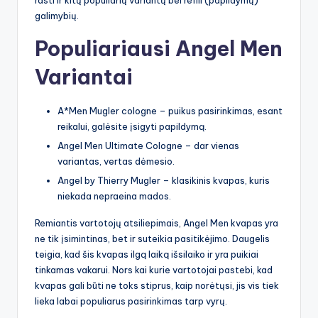
galimybių.
Populiariausi Angel Men
Variantai
A*Men Mugler cologne – puikus pasirinkimas, esant
reikalui, galėsite įsigyti papildymą.
Angel Men Ultimate Cologne – dar vienas
variantas, vertas dėmesio.
Angel by Thierry Mugler – klasikinis kvapas, kuris
niekada nepraeina mados.
Remiantis vartotojų atsiliepimais, Angel Men kvapas yra
ne tik įsimintinas, bet ir suteikia pasitikėjimo. Daugelis
teigia, kad šis kvapas ilgą laiką išsilaiko ir yra puikiai
tinkamas vakarui. Nors kai kurie vartotojai pastebi, kad
kvapas gali būti ne toks stiprus, kaip norėtųsi, jis vis tiek
lieka labai populiarus pasirinkimas tarp vyrų.