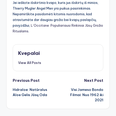
Jei ieškote išskirtinio kvapo, kuris jus išskirtų iš minios,
Thierry Mugler Angel Men yra puikus pasirinkimas.
Nepamirškite pasidomėti kitomis nuorodomis, kad
atrastumėte dar daugiau grožio bei kvapų paslapčių,
pavyzdžiui,
L’Occitane: Populiariausi Rinkiniai Jūsų Grožio
Ritualams
.
Kvepalai
View All Posts
Post
Previous Post
Next Post
Hidraloe: Natūralus
Visi Jameso Bondo
navigation
Aloe Gelis Jūsų Oda
Filmai: Nuo 1962 iki
2021