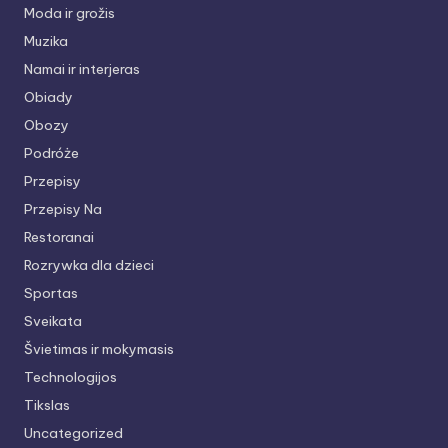
Moda ir grožis
Muzika
Namai ir interjeras
Obiady
Obozy
Podróże
Przepisy
Przepisy Na
Restoranai
Rozrywka dla dzieci
Sportas
Sveikata
Švietimas ir mokymasis
Technologijos
Tikslas
Uncategorized