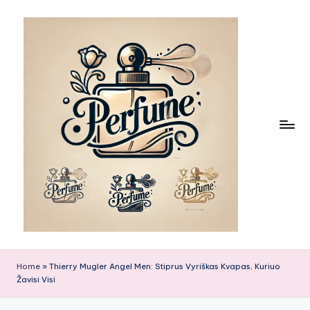
Skip
to
content
Home
»
Thierry Mugler Angel Men: Stiprus Vyriškas Kvapas, Kuriuo
Žavisi Visi