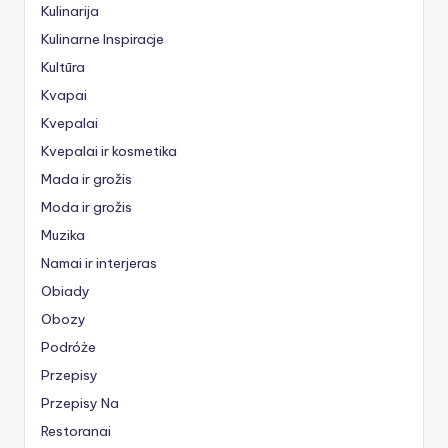
Kulinarija
Kulinarne Inspiracje
Kultūra
Kvapai
Kvepalai
Kvepalai ir kosmetika
Mada ir grožis
Moda ir grožis
Muzika
Namai ir interjeras
Obiady
Obozy
Podróże
Przepisy
Przepisy Na
Restoranai