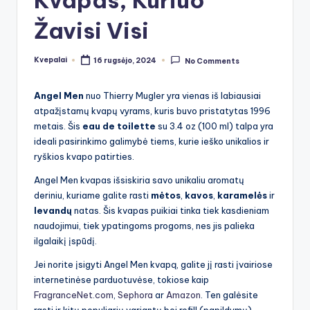
Kvapas, Kuriuo
Žavisi Visi
Kvepalai
16 rugsėjo, 2024
No Comments
Posted
by
Angel Men
nuo Thierry Mugler yra vienas iš labiausiai
atpažįstamų kvapų vyrams, kuris buvo pristatytas 1996
metais. Šis
eau de toilette
su 3.4 oz (100 ml) talpa yra
ideali pasirinkimo galimybė tiems, kurie ieško unikalios ir
ryškios kvapo patirties.
Angel Men kvapas išsiskiria savo unikaliu aromatų
deriniu, kuriame galite rasti
mėtos
,
kavos
,
karamelės
ir
levandų
natas. Šis kvapas puikiai tinka tiek kasdieniam
naudojimui, tiek ypatingoms progoms, nes jis palieka
ilgalaikį įspūdį.
Jei norite įsigyti Angel Men kvapą, galite jį rasti įvairiose
internetinėse parduotuvėse, tokiose kaip
FragranceNet.com
,
Sephora
ar
Amazon
. Ten galėsite
rasti ir kitų populiarių variantų bei refill (papildymų)