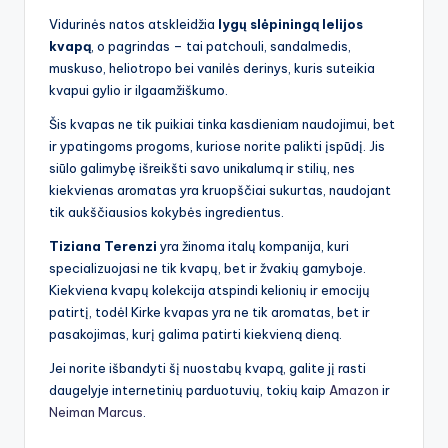
Vidurinės natos atskleidžia
lygų slėpiningą lelijos
kvapą
, o pagrindas – tai patchouli, sandalmedis,
muskuso, heliotropo bei vanilės derinys, kuris suteikia
kvapui gylio ir ilgaamžiškumo.
Šis kvapas ne tik puikiai tinka kasdieniam naudojimui, bet
ir ypatingoms progoms, kuriose norite palikti įspūdį. Jis
siūlo galimybę išreikšti savo unikalumą ir stilių, nes
kiekvienas aromatas yra kruopščiai sukurtas, naudojant
tik aukščiausios kokybės ingredientus.
Tiziana Terenzi
yra žinoma italų kompanija, kuri
specializuojasi ne tik kvapų, bet ir žvakių gamyboje.
Kiekviena kvapų kolekcija atspindi kelionių ir emocijų
patirtį, todėl Kirke kvapas yra ne tik aromatas, bet ir
pasakojimas, kurį galima patirti kiekvieną dieną.
Jei norite išbandyti šį nuostabų kvapą, galite jį rasti
daugelyje internetinių parduotuvių, tokių kaip
Amazon
ir
Neiman Marcus
.