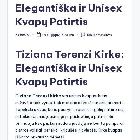
Elegantiška ir Unisex
Kvapų Patirtis
Kvepalai
19 rugpjūčio, 2024
No Comments
Posted
by
Tiziana Terenzi Kirke:
Elegantiška ir Unisex
Kvapų Patirtis
Tiziana Terenzi Kirke
yra unisex kvapas, kuris
sužavėjo tiek vyrus, tiek moteris savo išskirtiniu aromatu.
Tai
ekstraktas
, kuris pasižymi vaisiniu ir gėlių natūromis,
suteikiančiomis jausmingą ir paslaptingą patirtį. Su
pirmuoju kvapu
, kurį sudaro juodųjų serbentų pumpurai,
aistros vaisiai, persikai, kriaušės ir avietės, Kirke kvapas
iš karto prikausto dėmesį.