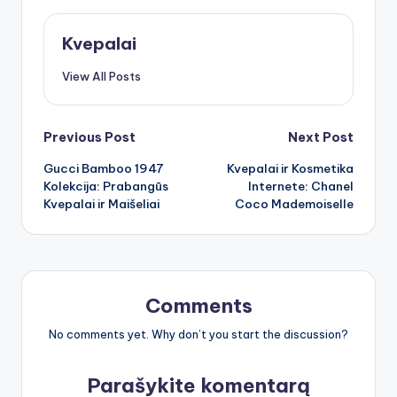
Kvepalai
View All Posts
Post
Previous Post
Next Post
Gucci Bamboo 1947
Kvepalai ir Kosmetika
navigation
Kolekcija: Prabangūs
Internete: Chanel
Kvepalai ir Maišeliai
Coco Mademoiselle
Comments
No comments yet. Why don’t you start the discussion?
Parašykite komentarą