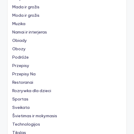
Mada ir grožis
Moda ir grožis
Muzika
Namai ir interjeras
Obiady
Obozy
Podróże
Przepisy
Przepisy Na
Restoranai
Rozrywka dla dzieci
Sportas
Sveikata
Švietimas ir mokymasis
Technologijos
Tikslas