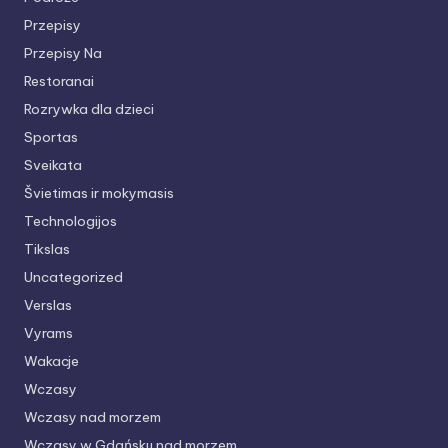
Przepisy
Przepisy Na
Restoranai
Rozrywka dla dzieci
Sportas
Sveikata
Švietimas ir mokymasis
Technologijos
Tikslas
Uncategorized
Verslas
Vyrams
Wakacje
Wczasy
Wczasy nad morzem
Wczasy w Gdańsku nad morzem