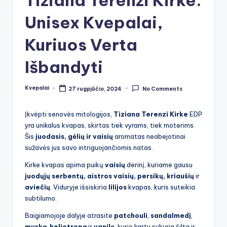
Unisex Kvepalai,
Kuriuos Verta
Išbandyti
Kvepalai
27 rugpjūčio, 2024
No Comments
Posted
by
Įkvėpti senovės mitologijos,
Tiziana Terenzi Kirke
EDP
yra unikalus kvapas, skirtas tiek vyrams, tiek moterims.
Šis
juodasis, gėlių ir vaisių
aromatas neabejotinai
sužavės jus savo intriguojančiomis natas.
Kirke kvapas apima puikų
vaisių
derinį, kuriame gausu
juodųjų serbentų, aistros vaisių, persikų, kriaušių
ir
aviečių
. Viduryje išsiskiria
lilijos
kvapas, kuris suteikia
subtilumo.
Baigiamojoje dalyje atrasite
patchouli
,
sandalmedį
,
muską
,
heliotropą
ir
vanilę
, kurie kartu sukuria šiltą ir