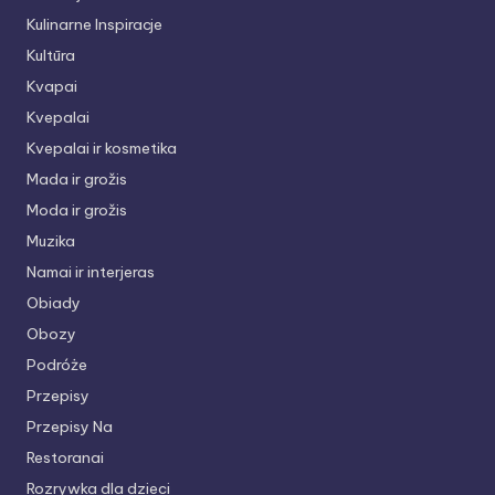
Kulinarne Inspiracje
Kultūra
Kvapai
Kvepalai
Kvepalai ir kosmetika
Mada ir grožis
Moda ir grožis
Muzika
Namai ir interjeras
Obiady
Obozy
Podróże
Przepisy
Przepisy Na
Restoranai
Rozrywka dla dzieci