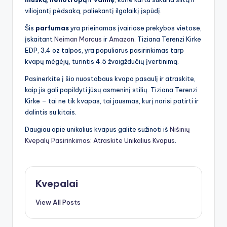
viliojantį pėdsaką, paliekantį ilgalaikį įspūdį.
Šis
parfumas
yra prieinamas įvairiose prekybos vietose,
įskaitant
Neiman Marcus
ir
Amazon
. Tiziana Terenzi Kirke
EDP, 3.4 oz talpos, yra populiarus pasirinkimas tarp
kvapų mėgėjų, turintis 4.5 žvaigždučių įvertinimą.
Pasinerkite į šio nuostabaus kvapo pasaulį ir atraskite,
kaip jis gali papildyti jūsų asmeninį stilių. Tiziana Terenzi
Kirke – tai ne tik kvapas, tai jausmas, kurį norisi patirti ir
dalintis su kitais.
Daugiau apie unikalius kvapus galite sužinoti iš
Nišinių
Kvepalų Pasirinkimas: Atraskite Unikalius Kvapus
.
Kvepalai
View All Posts