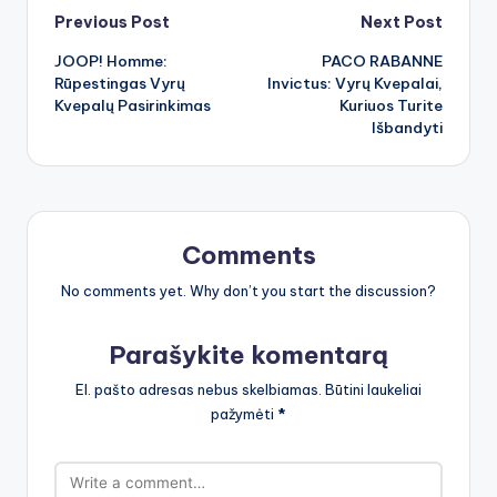
Post
Previous Post
Next Post
JOOP! Homme:
PACO RABANNE
navigation
Rūpestingas Vyrų
Invictus: Vyrų Kvepalai,
Kvepalų Pasirinkimas
Kuriuos Turite
Išbandyti
Comments
No comments yet. Why don’t you start the discussion?
Parašykite komentarą
El. pašto adresas nebus skelbiamas.
Būtini laukeliai
pažymėti
*