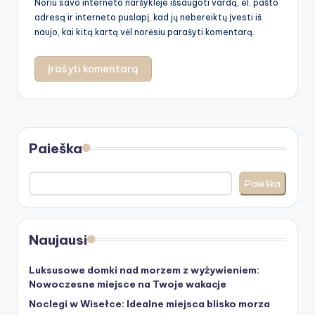
Noriu savo interneto naršyklėje išsaugoti vardą, el. pašto
adresą ir interneto puslapį, kad jų nebereiktų įvesti iš
naujo, kai kitą kartą vėl norėsiu parašyti komentarą.
Paieška
Paieška
Naujausi
Luksusowe domki nad morzem z wyżywieniem:
Nowoczesne miejsce na Twoje wakacje
Noclegi w Wisełce: Idealne miejsca blisko morza