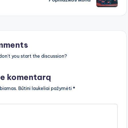
mments
n’t you start the discussion?
te komentarą
lbiamas.
Būtini laukeliai pažymėti
*