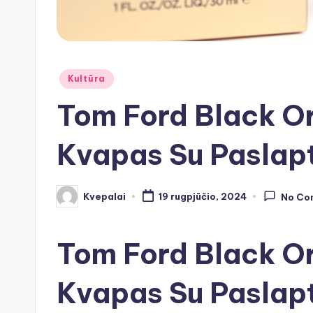
Posted
Kultūra
in
Tom Ford Black O
Kvapas Su Paslapt
Kvepalai
19 rugpjūčio, 2024
No Co
Posted
by
Tom Ford Black O
Kvapas Su Paslapt