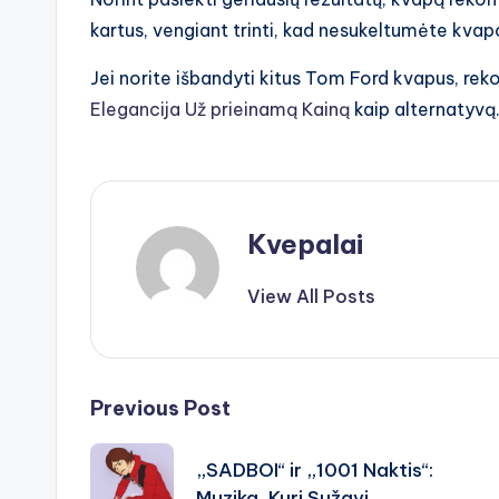
kartus, vengiant trinti, kad nesukeltumėte kva
Jei norite išbandyti kitus Tom Ford kvapus, 
Elegancija Už prieinamą Kainą
kaip alternatyvą
Kvepalai
View All Posts
Post
Previous Post
navigation
„SADBOI“ ir „1001 Naktis“:
Muzika, Kuri Sužavi