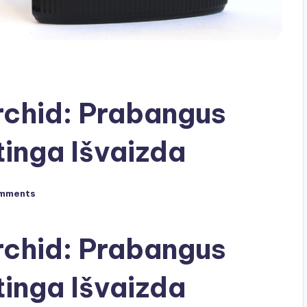
rchid: Prabangus
inga Išvaizda
mments
rchid: Prabangus
inga Išvaizda