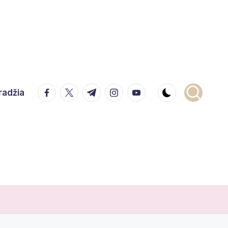
facebook.com
twitter.com
t.me
instagram.com
youtube.com
radžia