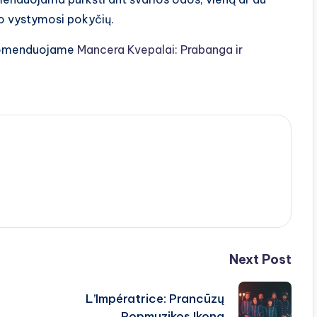
po vystymosi pokyčių.
rekomenduojame
Mancera Kvepalai: Prabanga ir
.
Next Post
L’Impératrice: Prancūzų
Popmuzikos Ikona