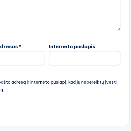
adresas
*
Interneto puslapis
pašto adresą ir interneto puslapį, kad jų nebereiktų įvesti
rą.