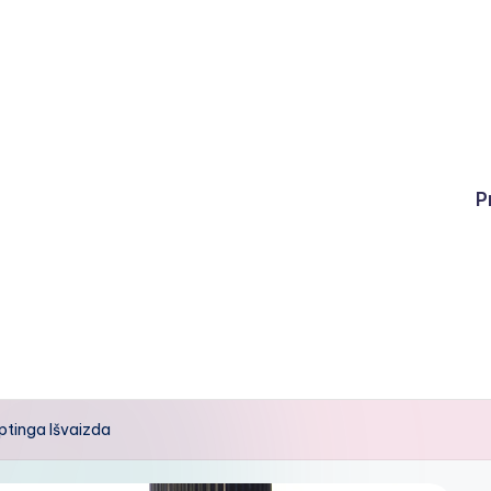
P
ptinga Išvaizda