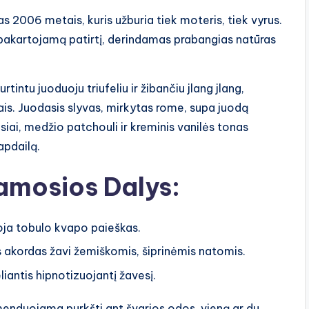
s 2006 metais, kuris užburia tiek moteris, tiek vyrus.
pakartojamą patirtį, derindamas prabangias natūras
rtintu juoduoju triufeliu ir žibančiu jlang jlang,
ais. Juodasis slyvas, mirkytas rome, supa juodą
iai, medžio patchouli ir kreminis vanilės tonas
apdailą.
amosios Dalys:
uoja tobulo kvapo paieškas.
s akordas žavi žemiškomis, šiprinėmis natomis.
liantis hipnotizuojantį žavesį.
omenduojama purkšti ant švarios odos, vieną ar du