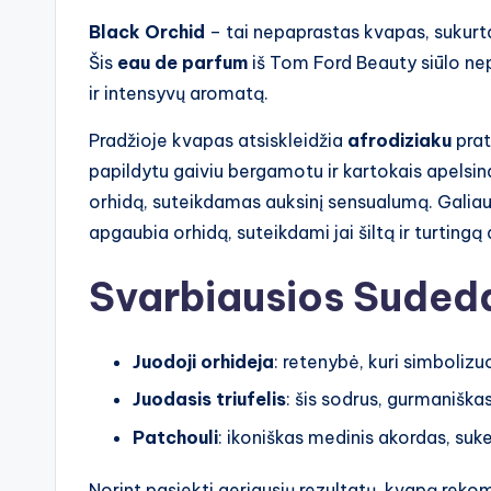
Black Orchid
– tai nepaprastas kvapas, sukurta
Šis
eau de parfum
iš Tom Ford Beauty siūlo ne
ir intensyvų aromatą.
Pradžioje kvapas atsiskleidžia
afrodiziaku
pratu
papildytu gaiviu bergamotu ir kartokais apelsin
orhidą, suteikdamas auksinį sensualumą. Galiaus
apgaubia orhidą, suteikdami jai šiltą ir turtingą 
Svarbiausios Suded
Juodoji orhideja
: retenybė, kuri simboliz
Juodasis triufelis
: šis sodrus, gurmaniška
Patchouli
: ikoniškas medinis akordas, suke
Norint pasiekti geriausių rezultatų, kvapą rek