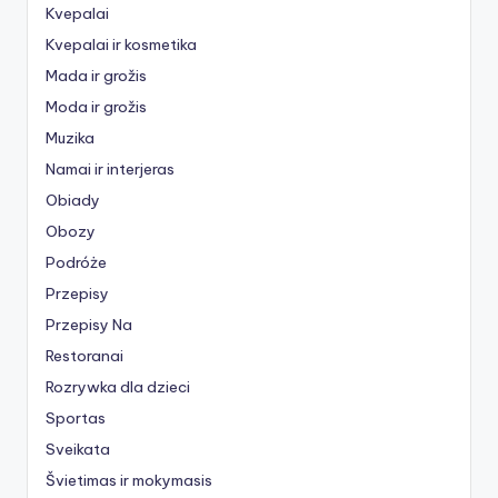
Kvepalai
Kvepalai ir kosmetika
Mada ir grožis
Moda ir grožis
Muzika
Namai ir interjeras
Obiady
Obozy
Podróże
Przepisy
Przepisy Na
Restoranai
Rozrywka dla dzieci
Sportas
Sveikata
Švietimas ir mokymasis