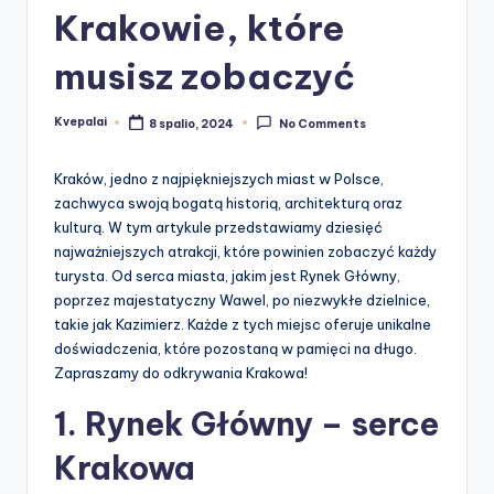
Krakowie, które
musisz zobaczyć
Kvepalai
8 spalio, 2024
No Comments
Posted
by
Kraków, jedno z najpiękniejszych miast w Polsce,
zachwyca swoją bogatą historią, architekturą oraz
kulturą. W tym artykule przedstawiamy dziesięć
najważniejszych atrakcji, które powinien zobaczyć każdy
turysta. Od serca miasta, jakim jest Rynek Główny,
poprzez majestatyczny Wawel, po niezwykłe dzielnice,
takie jak Kazimierz. Każde z tych miejsc oferuje unikalne
doświadczenia, które pozostaną w pamięci na długo.
Zapraszamy do odkrywania Krakowa!
1. Rynek Główny – serce
Krakowa