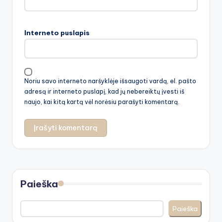
Interneto puslapis
Noriu savo interneto naršyklėje išsaugoti vardą, el. pašto
adresą ir interneto puslapį, kad jų nebereiktų įvesti iš
naujo, kai kitą kartą vėl norėsiu parašyti komentarą.
Paieška
Paieška