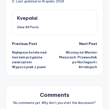
Last updated on 14 spalio, 2024
Kvepalai
View All Posts
Post
Previous Post
Next Post
Najlepsze hotele nad
Wczasy na Warmii i
navigation
morzem przyjazne
Mazurach: Przewodnik
zwierzętom:
po Noclegach i
Wypoczynek z psem
Atrakcjach
Comments
No comments yet. Why don’t you start the discussion?