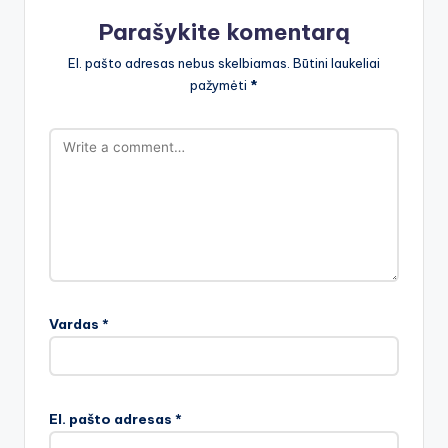
Parašykite komentarą
El. pašto adresas nebus skelbiamas.
Būtini laukeliai
pažymėti
*
Vardas
*
El. pašto adresas
*