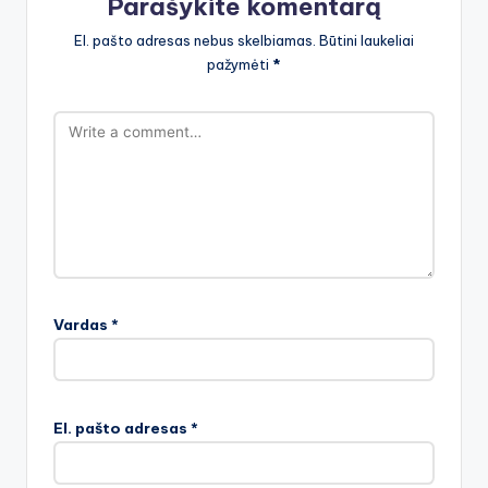
Parašykite komentarą
El. pašto adresas nebus skelbiamas.
Būtini laukeliai
pažymėti
*
Vardas
*
El. pašto adresas
*