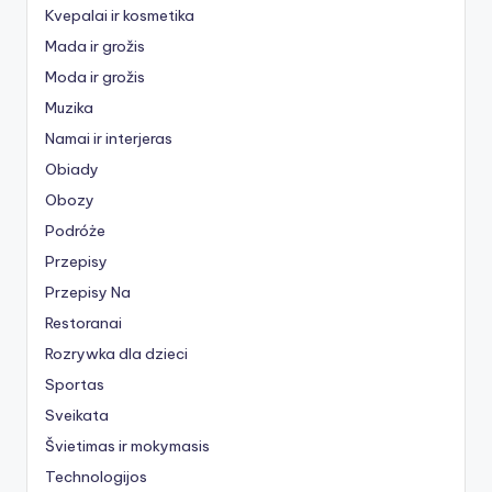
Kvepalai ir kosmetika
Mada ir grožis
Moda ir grožis
Muzika
Namai ir interjeras
Obiady
Obozy
Podróże
Przepisy
Przepisy Na
Restoranai
Rozrywka dla dzieci
Sportas
Sveikata
Švietimas ir mokymasis
Technologijos