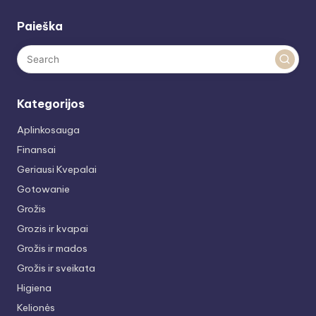
Paieška
Kategorijos
Aplinkosauga
Finansai
Geriausi Kvepalai
Gotowanie
Grožis
Grozis ir kvapai
Grožis ir mados
Grožis ir sveikata
Higiena
Kelionės