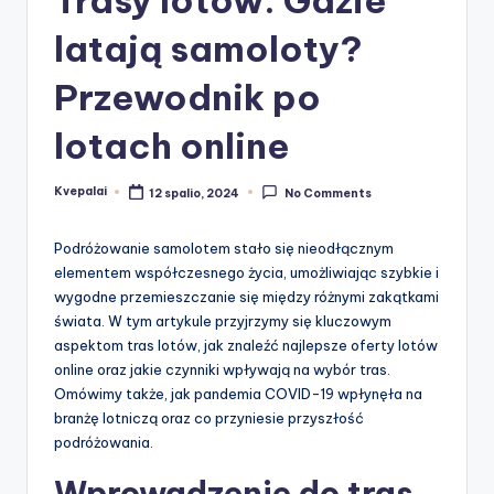
latają samoloty?
Przewodnik po
lotach online
Kvepalai
12 spalio, 2024
No Comments
Posted
by
Podróżowanie samolotem stało się nieodłącznym
elementem współczesnego życia, umożliwiając szybkie i
wygodne przemieszczanie się między różnymi zakątkami
świata. W tym artykule przyjrzymy się kluczowym
aspektom tras lotów, jak znaleźć najlepsze oferty lotów
online oraz jakie czynniki wpływają na wybór tras.
Omówimy także, jak pandemia COVID-19 wpłynęła na
branżę lotniczą oraz co przyniesie przyszłość
podróżowania.
Wprowadzenie do tras