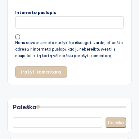
Interneto puslapis
Noriu savo interneto naršyklėje išsaugoti vardą, el. pašto
adresą ir interneto puslapį, kad jų nebereiktų įvesti iš
naujo, kai kitą kartą vėl norėsiu parašyti komentarą.
Paieška
Paieška