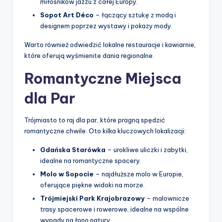
miłośników jazzu z całej Europy.
Sopot Art Déco
– łączący sztukę z modą i
designem poprzez wystawy i pokazy mody.
Warto również odwiedzić lokalne restauracje i kawiarnie,
które oferują wyśmienite dania regionalne.
Romantyczne Miejsca
dla Par
Trójmiasto to raj dla par, które pragną spędzić
romantyczne chwile. Oto kilka kluczowych lokalizacji:
Gdańska Starówka
– urokliwe uliczki i zabytki,
idealne na romantyczne spacery.
Molo w Sopocie
– najdłuższe molo w Europie,
oferujące piękne widoki na morze.
Trójmiejski Park Krajobrazowy
– malownicze
trasy spacerowe i rowerowe, idealne na wspólne
wypady na łono natury.