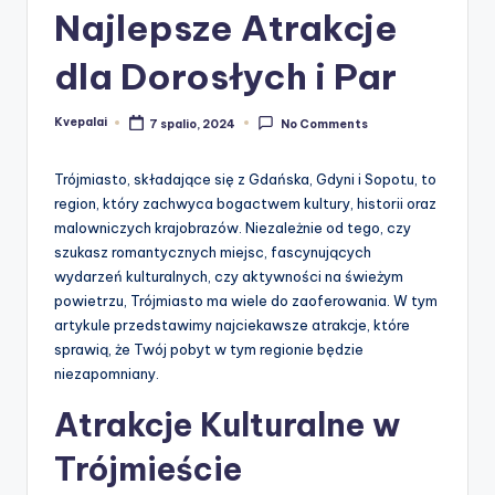
Najlepsze Atrakcje
dla Dorosłych i Par
Kvepalai
7 spalio, 2024
No Comments
Posted
by
Trójmiasto, składające się z Gdańska, Gdyni i Sopotu, to
region, który zachwyca bogactwem kultury, historii oraz
malowniczych krajobrazów. Niezależnie od tego, czy
szukasz romantycznych miejsc, fascynujących
wydarzeń kulturalnych, czy aktywności na świeżym
powietrzu, Trójmiasto ma wiele do zaoferowania. W tym
artykule przedstawimy najciekawsze atrakcje, które
sprawią, że Twój pobyt w tym regionie będzie
niezapomniany.
Atrakcje Kulturalne w
Trójmieście