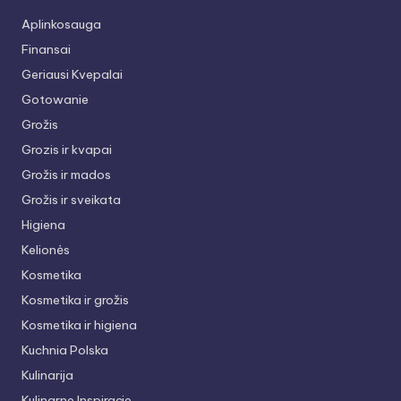
Aplinkosauga
Finansai
Geriausi Kvepalai
Gotowanie
Grožis
Grozis ir kvapai
Grožis ir mados
Grožis ir sveikata
Higiena
Kelionės
Kosmetika
Kosmetika ir grožis
Kosmetika ir higiena
Kuchnia Polska
Kulinarija
Kulinarne Inspiracje