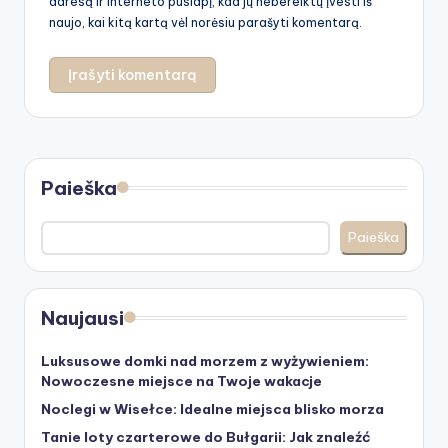
adresą ir interneto puslapį, kad jų nebereiktų įvesti iš
naujo, kai kitą kartą vėl norėsiu parašyti komentarą.
Paieška
Paieška
Naujausi
Luksusowe domki nad morzem z wyżywieniem:
Nowoczesne miejsce na Twoje wakacje
Noclegi w Wisełce: Idealne miejsca blisko morza
Tanie loty czarterowe do Bułgarii: Jak znaleźć