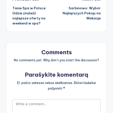
Post
Tanie Spa w Polsce:
Sarbinowo: Wybór
navigation
Gdzie znaleźć
Najlepszych Pokoju na
najlepsze oferty na
Wakacje
weekend w spa?
Comments
No comments yet. Why don’t you start the discussion?
Parašykite komentarą
El. pašto adresas nebus skelbiamas.
Būtini laukeliai
pažymėti
*