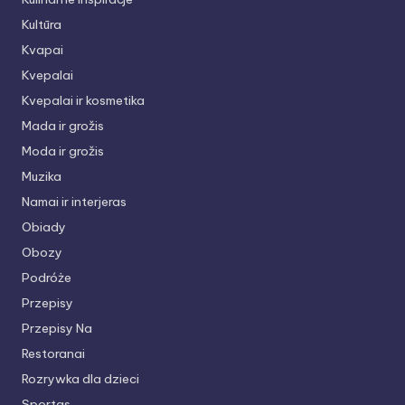
Kultūra
Kvapai
Kvepalai
Kvepalai ir kosmetika
Mada ir grožis
Moda ir grožis
Muzika
Namai ir interjeras
Obiady
Obozy
Podróże
Przepisy
Przepisy Na
Restoranai
Rozrywka dla dzieci
Sportas