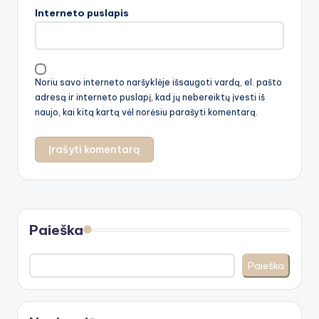
Interneto puslapis
Noriu savo interneto naršyklėje išsaugoti vardą, el. pašto
adresą ir interneto puslapį, kad jų nebereiktų įvesti iš
naujo, kai kitą kartą vėl norėsiu parašyti komentarą.
Paieška
Paieška