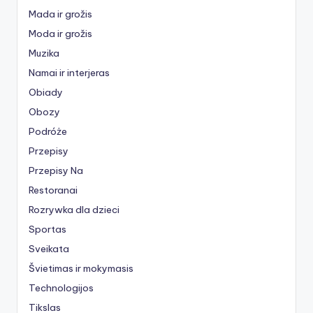
Mada ir grožis
Moda ir grožis
Muzika
Namai ir interjeras
Obiady
Obozy
Podróże
Przepisy
Przepisy Na
Restoranai
Rozrywka dla dzieci
Sportas
Sveikata
Švietimas ir mokymasis
Technologijos
Tikslas