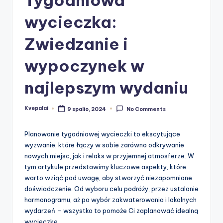
wycieczka:
Zwiedzanie i
wypoczynek w
najlepszym wydaniu
Kvepalai
9 spalio, 2024
No Comments
Posted
by
Planowanie tygodniowej wycieczki to ekscytujące
wyzwanie, które łączy w sobie zarówno odkrywanie
nowych miejsc, jak i relaks w przyjemnej atmosferze. W
tym artykule przedstawimy kluczowe aspekty, które
warto wziąć pod uwagę, aby stworzyć niezapomniane
doświadczenie. Od wyboru celu podróży, przez ustalanie
harmonogramu, aż po wybór zakwaterowania i lokalnych
wydarzeń – wszystko to pomoże Ci zaplanować idealną
wycieczkę.