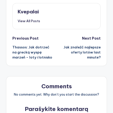
Kvepalai
View All Posts
Post
Previous Post
Next Post
Thassos: Jak dotrzeć
Jak znaleźć najlepsze
navigation
na grecką wyspę
oferty lotów last
marzeń – loty i lotnisko
minute?
Comments
No comments yet. Why don’t you start the discussion?
Parašykite komentarą