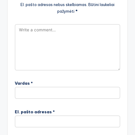
El. pašto adresas nebus skelbiamas.
Būtini laukeliai
pažymėti
*
Vardas
*
El. pašto adresas
*