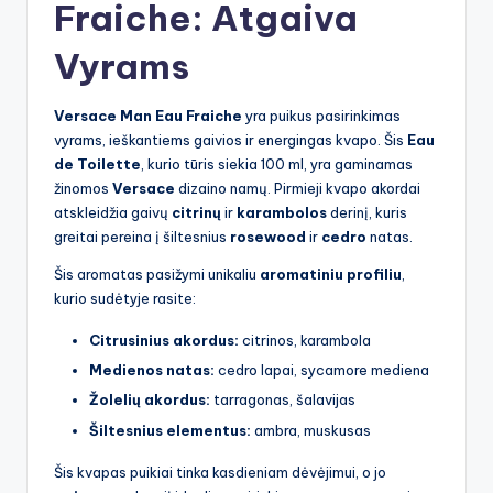
Fraiche: Atgaiva
Vyrams
Versace Man Eau Fraiche
yra puikus pasirinkimas
vyrams, ieškantiems gaivios ir energingas kvapo. Šis
Eau
de Toilette
, kurio tūris siekia 100 ml, yra gaminamas
žinomos
Versace
dizaino namų. Pirmieji kvapo akordai
atskleidžia gaivų
citrinų
ir
karambolos
derinį, kuris
greitai pereina į šiltesnius
rosewood
ir
cedro
natas.
Šis aromatas pasižymi unikaliu
aromatiniu profiliu
,
kurio sudėtyje rasite:
Citrusinius akordus:
citrinos, karambola
Medienos natas:
cedro lapai, sycamore mediena
Žolelių akordus:
tarragonas, šalavijas
Šiltesnius elementus:
ambra, muskusas
Šis kvapas puikiai tinka kasdieniam dėvėjimui, o jo