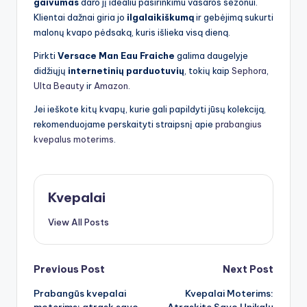
gaivumas
daro jį idealiu pasirinkimu vasaros sezonui.
Klientai dažnai giria jo
ilgalaikiškumą
ir gebėjimą sukurti
malonų kvapo pėdsaką, kuris išlieka visą dieną.
Pirkti
Versace Man Eau Fraiche
galima daugelyje
didžiųjų
internetinių parduotuvių
, tokių kaip
Sephora
,
Ulta Beauty
ir
Amazon
.
Jei ieškote kitų kvapų, kurie gali papildyti jūsų kolekciją,
rekomenduojame perskaityti straipsnį apie
prabangius
kvepalus moterims
.
Kvepalai
View All Posts
Post
Previous Post
Next Post
Prabangūs kvepalai
Kvepalai Moterims:
navigation