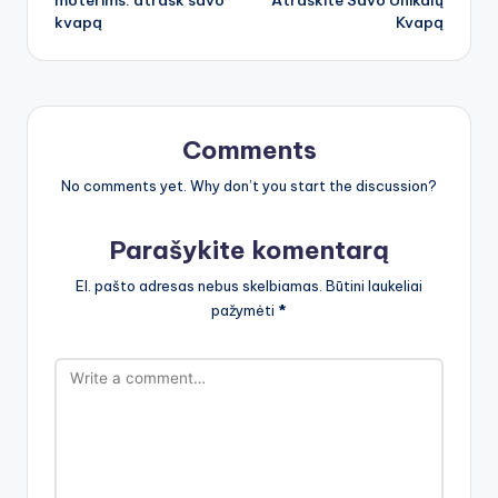
moterims: atrask savo
Atraskite Savo Unikalų
kvapą
Kvapą
Comments
No comments yet. Why don’t you start the discussion?
Parašykite komentarą
El. pašto adresas nebus skelbiamas.
Būtini laukeliai
pažymėti
*