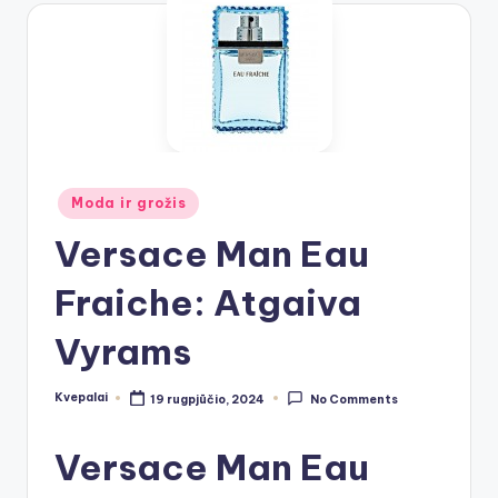
Posted
Moda ir grožis
in
Versace Man Eau
Fraiche: Atgaiva
Vyrams
Kvepalai
19 rugpjūčio, 2024
No Comments
Posted
by
Versace Man Eau