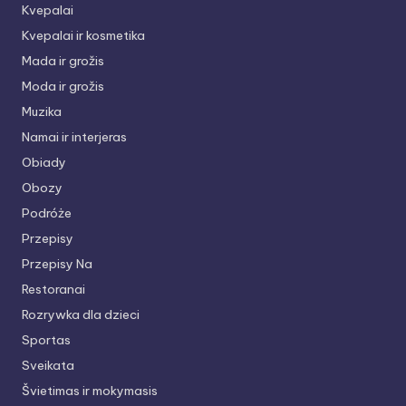
Kvepalai
Kvepalai ir kosmetika
Mada ir grožis
Moda ir grožis
Muzika
Namai ir interjeras
Obiady
Obozy
Podróże
Przepisy
Przepisy Na
Restoranai
Rozrywka dla dzieci
Sportas
Sveikata
Švietimas ir mokymasis