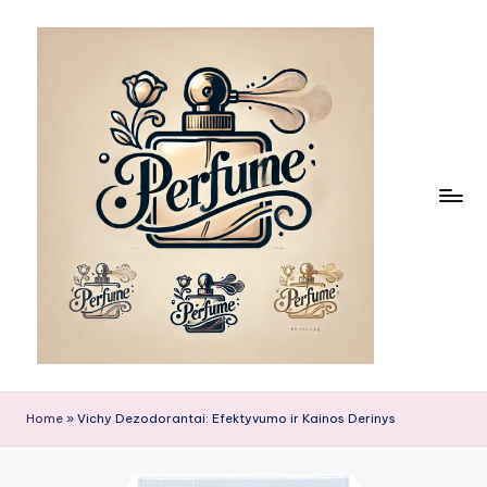
Skip
to
content
Home
»
Vichy Dezodorantai: Efektyvumo ir Kainos Derinys