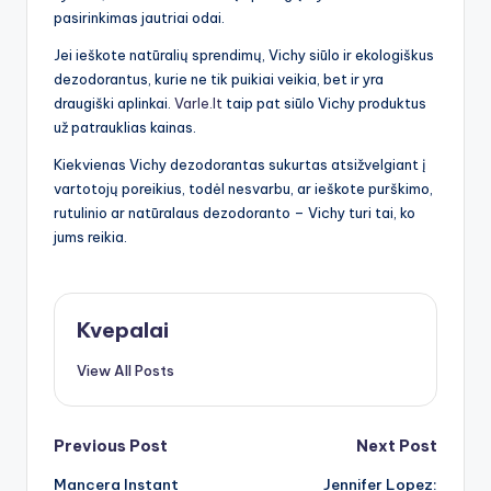
pasirinkimas jautriai odai.
Jei ieškote natūralių sprendimų, Vichy siūlo ir ekologiškus
dezodorantus, kurie ne tik puikiai veikia, bet ir yra
draugiški aplinkai.
Varle.lt
taip pat siūlo Vichy produktus
už patrauklias kainas.
Kiekvienas Vichy dezodorantas sukurtas atsižvelgiant į
vartotojų poreikius, todėl nesvarbu, ar ieškote purškimo,
rutulinio ar natūralaus dezodoranto – Vichy turi tai, ko
jums reikia.
Kvepalai
View All Posts
Post
Previous Post
Next Post
Mancera Instant
Jennifer Lopez: