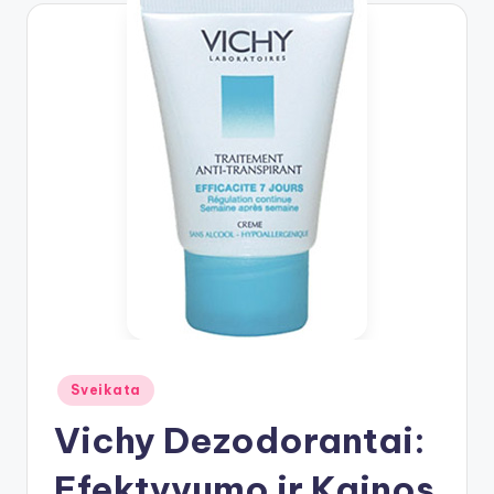
Posted
Sveikata
in
Vichy Dezodorantai:
Efektyvumo ir Kainos