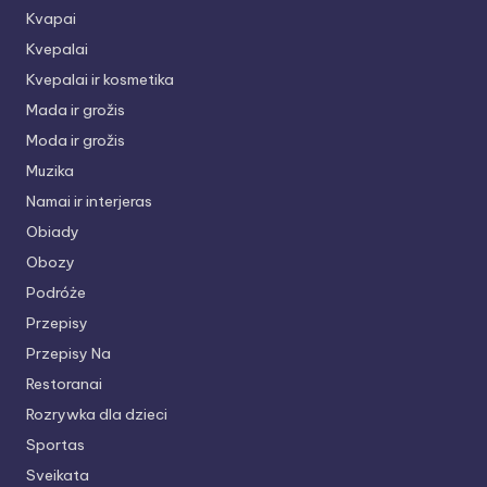
Kvapai
Kvepalai
Kvepalai ir kosmetika
Mada ir grožis
Moda ir grožis
Muzika
Namai ir interjeras
Obiady
Obozy
Podróże
Przepisy
Przepisy Na
Restoranai
Rozrywka dla dzieci
Sportas
Sveikata