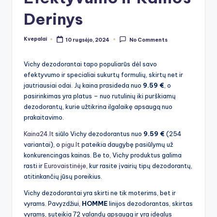
Derinys
Kvepalai
10 rugsėjo, 2024
No Comments
Posted
by
Vichy dezodorantai tapo populiarūs dėl savo
efektyvumo ir specialiai sukurtų formulių, skirtų net ir
jautriausiai odai. Jų kaina prasideda nuo
9.59 €
, o
pasirinkimas yra platus – nuo rutulinių iki purškiamų
dezodorantų, kurie užtikrina ilgalaikę apsaugą nuo
prakaitavimo.
Kaina24.lt
siūlo Vichy dezodorantus nuo
9.59 €
(254
variantai), o
pigu.lt
pateikia daugybę pasiūlymų už
konkurencingas kainas. Be to, Vichy produktus galima
rasti ir
Eurovaistinėje
, kur rasite įvairių tipų dezodorantų,
atitinkančių jūsų poreikius.
Vichy dezodorantai yra skirti ne tik moterims, bet ir
vyrams. Pavyzdžiui,
HOMME
linijos dezodorantas, skirtas
vyrams, suteikia 72 valandų apsaugą ir yra idealus