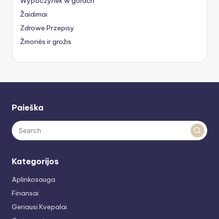
Wypoczynek w górach
Žaidimai
Zdrowe Przepisy
Žmonės ir grožis
Paieška
Kategorijos
Aplinkosauga
Finansai
Geriausi Kvepalai