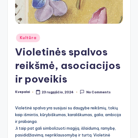
Posted
Kultūra
in
Violetinės spalvos
reikšmė, asociacijos
ir poveikis
Kvepalai
23 rugpjūčio, 2024
No Comments
Posted
by
Violetinė spalva yra susijusi su daugybe reikšmių, tokių
kaip išmintis, kūrybiškumas, karališkumas, galia, ambicija
ir prabanga.
Ji taip pat gali simbolizuoti magiją, išlaidumą, ramybę,
pasididžiavimą, nepriklausomybę ir turtą. Violetinė