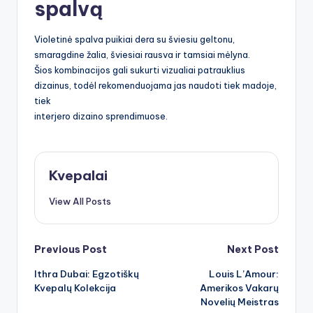
spalvą
Violetinė spalva puikiai dera su šviesiu geltonu,
smaragdine žalia, šviesiai rausva ir tamsiai mėlyna.
Šios kombinacijos gali sukurti vizualiai patrauklius
dizainus, todėl rekomenduojama jas naudoti tiek madoje,
tiek
interjero dizaino sprendimuose.
Kvepalai
View All Posts
Post
Previous Post
Next Post
Ithra Dubai: Egzotiškų
Louis L’Amour:
navigation
Kvepalų Kolekcija
Amerikos Vakarų
Novelių Meistras