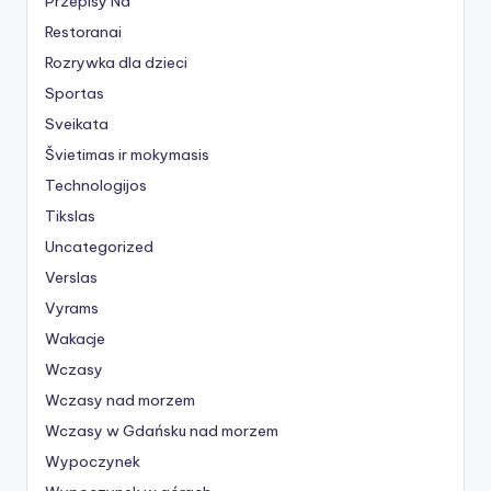
Przepisy Na
Restoranai
Rozrywka dla dzieci
Sportas
Sveikata
Švietimas ir mokymasis
Technologijos
Tikslas
Uncategorized
Verslas
Vyrams
Wakacje
Wczasy
Wczasy nad morzem
Wczasy w Gdańsku nad morzem
Wypoczynek