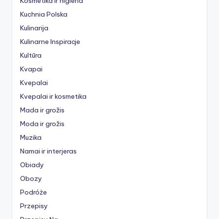
Kosmetika ir higiena
Kuchnia Polska
Kulinarija
Kulinarne Inspiracje
Kultūra
Kvapai
Kvepalai
Kvepalai ir kosmetika
Mada ir grožis
Moda ir grožis
Muzika
Namai ir interjeras
Obiady
Obozy
Podróże
Przepisy