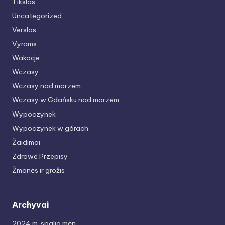
Tikslas
Uncategorized
Verslas
Vyrams
Wakacje
Wczasy
Wczasy nad morzem
Wczasy w Gdańsku nad morzem
Wypoczynek
Wypoczynek w górach
Žaidimai
Zdrowe Przepisy
Žmonės ir grožis
Archyvai
2024 m. spalio mėn.