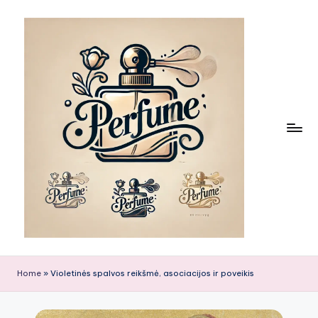
Skip
to
content
Home
»
Violetinės spalvos reikšmė, asociacijos ir poveikis