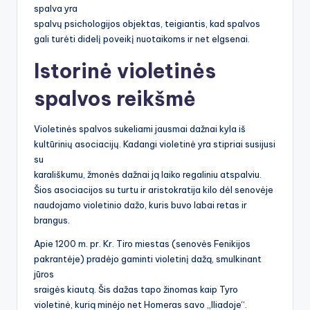
spalva yra
spalvų psichologijos objektas, teigiantis, kad spalvos
gali turėti didelį poveikį nuotaikoms ir net elgsenai.
Istorinė violetinės
spalvos reikšmė
Violetinės spalvos sukeliami jausmai dažnai kyla iš
kultūrinių asociacijų. Kadangi violetinė yra stipriai susijusi
su
karališkumu, žmonės dažnai ją laiko regaliniu atspalviu.
Šios asociacijos su turtu ir aristokratija kilo dėl senovėje
naudojamo violetinio dažo, kuris buvo labai retas ir
brangus.
Apie 1200 m. pr. Kr. Tiro miestas (senovės Fenikijos
pakrantėje) pradėjo gaminti violetinį dažą, smulkinant
jūros
sraigės kiautą. Šis dažas tapo žinomas kaip Tyro
violetinė, kurią minėjo net Homeras savo „Iliadoje“.