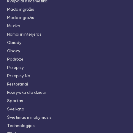
Kvepalai ir kosmetika
Mada ir grožis
Moda ir grožis
Muzika
Namai ir interjeras
Obiady
Obozy
Podróże
Przepisy
Przepisy Na
Restoranai
Rozrywka dla dzieci
Sportas
Sveikata
Švietimas ir mokymasis
Technologijos