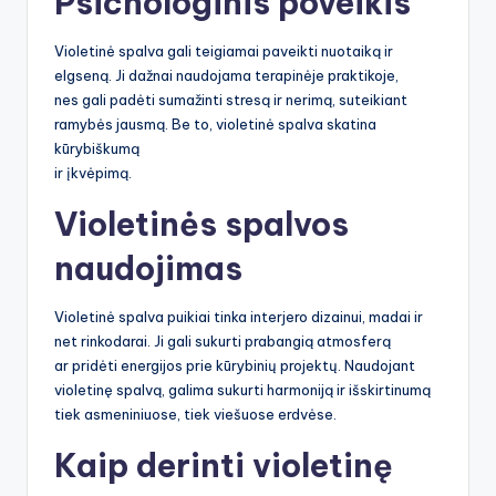
Psichologinis poveikis
Violetinė spalva gali teigiamai paveikti nuotaiką ir
elgseną. Ji dažnai naudojama terapinėje praktikoje,
nes gali padėti sumažinti stresą ir nerimą, suteikiant
ramybės jausmą. Be to, violetinė spalva skatina
kūrybiškumą
ir įkvėpimą.
Violetinės spalvos
naudojimas
Violetinė spalva puikiai tinka interjero dizainui, madai ir
net rinkodarai. Ji gali sukurti prabangią atmosferą
ar pridėti energijos prie kūrybinių projektų. Naudojant
violetinę spalvą, galima sukurti harmoniją ir išskirtinumą
tiek asmeniniuose, tiek viešuose erdvėse.
Kaip derinti violetinę