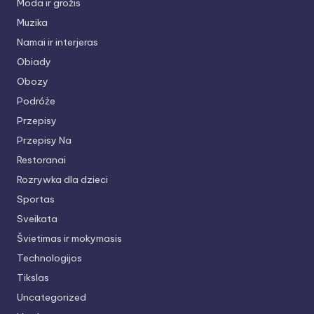
Moda ir grožis
Muzika
Namai ir interjeras
Obiady
Obozy
Podróże
Przepisy
Przepisy Na
Restoranai
Rozrywka dla dzieci
Sportas
Sveikata
Švietimas ir mokymasis
Technologijos
Tikslas
Uncategorized