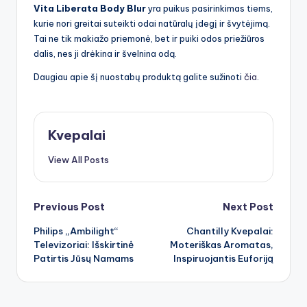
Vita Liberata Body Blur
yra puikus pasirinkimas tiems,
kurie nori greitai suteikti odai natūralų įdegį ir švytėjimą.
Tai ne tik makiažo priemonė, bet ir puiki odos priežiūros
dalis, nes ji drėkina ir švelnina odą.
Daugiau apie šį nuostabų produktą galite sužinoti
čia
.
Kvepalai
View All Posts
Post
Previous Post
Next Post
Philips „Ambilight“
Chantilly Kvepalai:
navigation
Televizoriai: Išskirtinė
Moteriškas Aromatas,
Patirtis Jūsų Namams
Inspiruojantis Euforiją