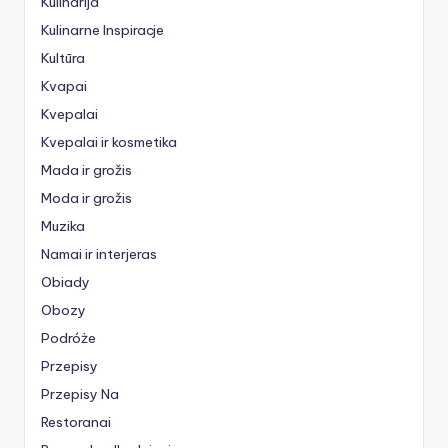
Kulinarija
Kulinarne Inspiracje
Kultūra
Kvapai
Kvepalai
Kvepalai ir kosmetika
Mada ir grožis
Moda ir grožis
Muzika
Namai ir interjeras
Obiady
Obozy
Podróże
Przepisy
Przepisy Na
Restoranai