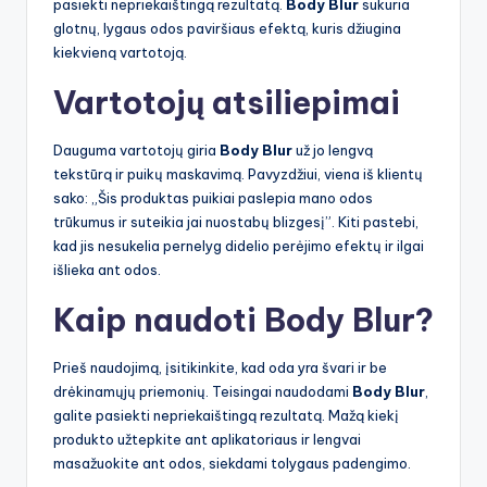
pasiekti nepriekaištingą rezultatą.
Body Blur
sukuria
glotnų, lygaus odos paviršiaus efektą, kuris džiugina
kiekvieną vartotoją.
Vartotojų atsiliepimai
Dauguma vartotojų giria
Body Blur
už jo lengvą
tekstūrą ir puikų maskavimą. Pavyzdžiui, viena iš klientų
sako: „Šis produktas puikiai paslepia mano odos
trūkumus ir suteikia jai nuostabų blizgesį”. Kiti pastebi,
kad jis nesukelia pernelyg didelio perėjimo efektų ir ilgai
išlieka ant odos.
Kaip naudoti Body Blur?
Prieš naudojimą, įsitikinkite, kad oda yra švari ir be
drėkinamųjų priemonių. Teisingai naudodami
Body Blur
,
galite pasiekti nepriekaištingą rezultatą. Mažą kiekį
produkto užtepkite ant aplikatoriaus ir lengvai
masažuokite ant odos, siekdami tolygaus padengimo.