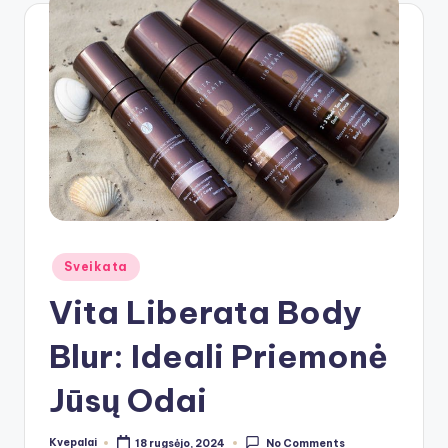
Posted
Sveikata
in
Vita Liberata Body
Blur: Ideali Priemonė
Jūsų Odai
Kvepalai
18 rugsėjo, 2024
No Comments
Posted