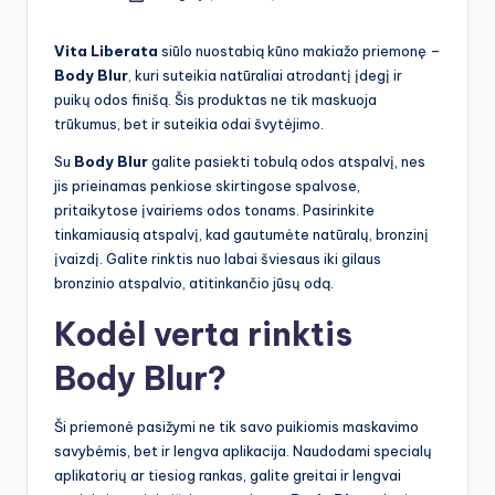
by
Vita Liberata
siūlo nuostabią kūno makiažo priemonę –
Body Blur
, kuri suteikia natūraliai atrodantį įdegį ir
puikų odos finišą. Šis produktas ne tik maskuoja
trūkumus, bet ir suteikia odai švytėjimo.
Su
Body Blur
galite pasiekti tobulą odos atspalvį, nes
jis prieinamas penkiose skirtingose spalvose,
pritaikytose įvairiems odos tonams. Pasirinkite
tinkamiausią atspalvį, kad gautumėte natūralų, bronzinį
įvaizdį. Galite rinktis nuo labai šviesaus iki gilaus
bronzinio atspalvio, atitinkančio jūsų odą.
Kodėl verta rinktis
Body Blur?
Ši priemonė pasižymi ne tik savo puikiomis maskavimo
savybėmis, bet ir lengva aplikacija. Naudodami specialų
aplikatorių ar tiesiog rankas, galite greitai ir lengvai