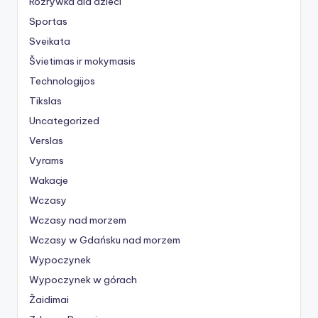
Rozrywka dla dzieci
Sportas
Sveikata
Švietimas ir mokymasis
Technologijos
Tikslas
Uncategorized
Verslas
Vyrams
Wakacje
Wczasy
Wczasy nad morzem
Wczasy w Gdańsku nad morzem
Wypoczynek
Wypoczynek w górach
Žaidimai