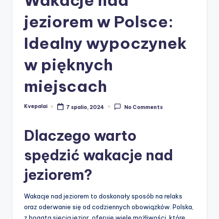
jeziorem w Polsce:
Idealny wypoczynek
w pięknych
miejscach
Kvepalai
7 spalio, 2024
No Comments
Posted
by
Dlaczego warto
spędzić wakacje nad
jeziorem?
Wakacje nad jeziorem to doskonały sposób na relaks
oraz oderwanie się od codziennych obowiązków. Polska,
z bogatą siecią jezior, oferuje wiele możliwości, które