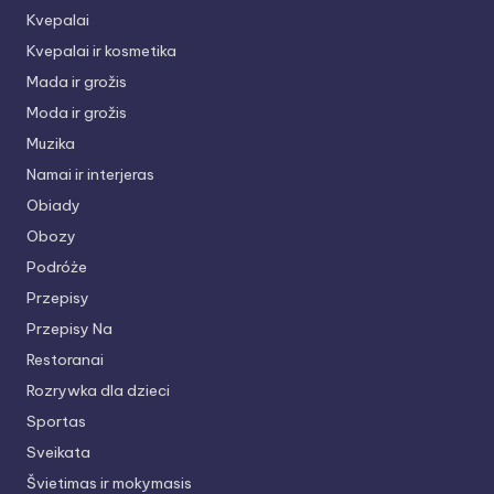
Kvepalai
Kvepalai ir kosmetika
Mada ir grožis
Moda ir grožis
Muzika
Namai ir interjeras
Obiady
Obozy
Podróże
Przepisy
Przepisy Na
Restoranai
Rozrywka dla dzieci
Sportas
Sveikata
Švietimas ir mokymasis