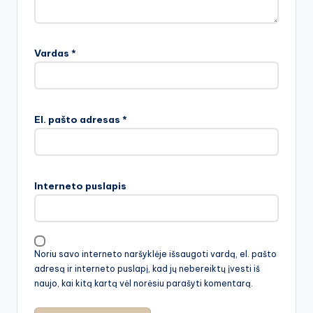
Vardas
*
El. pašto adresas
*
Interneto puslapis
Noriu savo interneto naršyklėje išsaugoti vardą, el. pašto
adresą ir interneto puslapį, kad jų nebereiktų įvesti iš
naujo, kai kitą kartą vėl norėsiu parašyti komentarą.