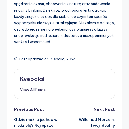
spędzenia czasu, obcowania z naturą oraz budowania
relacji z bliskimi. Dzięki różnorodności ofert i atrakcji,
każdy znajdzie tu coś dla siebie, co czyni ten sposób
wypoczynku niezwykle atrakcyjnym. Niezależnie od tego,
czy wybierasz się na weekend, czy planujesz dłuższy
urlop, wakacje nad jeziorem dostarczą niezapomnianych
wrażeń i wspomnień.
Last updated on 14 spalio, 2024
Kvepalai
View All Posts
Post
Previous Post
Next Post
Gdzie można jechać w
Willa nad Morzem:
navigation
niedzielę? Najlepsze
Twój Idealny