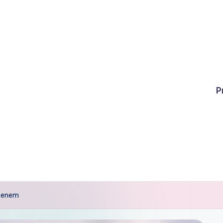
P
asenem