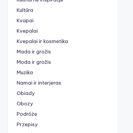
Kultūra
Kvapai
Kvepalai
Kvepalai ir kosmetika
Mada ir grožis
Moda ir grožis
Muzika
Namai ir interjeras
Obiady
Obozy
Podróże
Przepisy