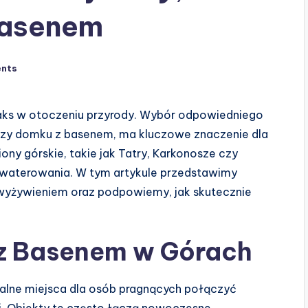
Basenem
nts
aks w otoczeniu przyrody. Wybór odpowiedniego
, czy domku z basenem, ma kluczowe znaczenie dla
ny górskie, takie jak Tatry, Karkonosze czy
akwaterowania. W tym artykule przedstawimy
wyżywieniem oraz podpowiemy, jak skutecznie
 z Basenem w Górach
ealne miejsca dla osób pragnących połączyć
i. Obiekty te często łączą nowoczesne