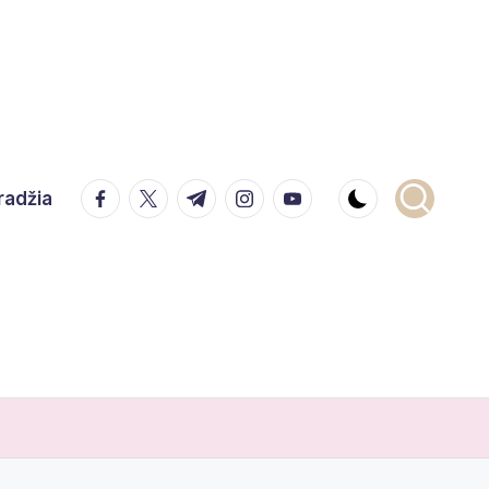
facebook.com
twitter.com
t.me
instagram.com
youtube.com
radžia