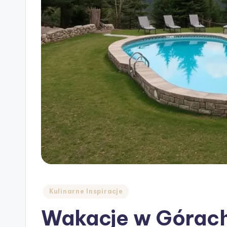
Posted
Kulinarne Inspiracje
in
Wakacje w Górach