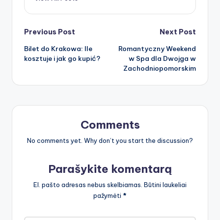
Post
Previous Post
Next Post
Bilet do Krakowa: Ile
Romantyczny Weekend
navigation
kosztuje i jak go kupić?
w Spa dla Dwojga w
Zachodniopomorskim
Comments
No comments yet. Why don’t you start the discussion?
Parašykite komentarą
El. pašto adresas nebus skelbiamas.
Būtini laukeliai
pažymėti
*