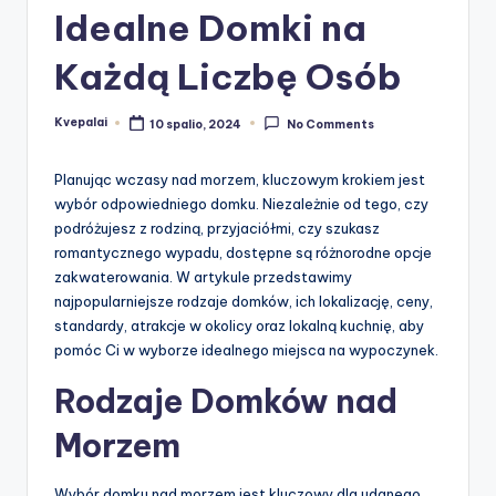
Idealne Domki na
Każdą Liczbę Osób
Kvepalai
10 spalio, 2024
No Comments
Posted
by
Planując wczasy nad morzem, kluczowym krokiem jest
wybór odpowiedniego domku. Niezależnie od tego, czy
podróżujesz z rodziną, przyjaciółmi, czy szukasz
romantycznego wypadu, dostępne są różnorodne opcje
zakwaterowania. W artykule przedstawimy
najpopularniejsze rodzaje domków, ich lokalizację, ceny,
standardy, atrakcje w okolicy oraz lokalną kuchnię, aby
pomóc Ci w wyborze idealnego miejsca na wypoczynek.
Rodzaje Domków nad
Morzem
Wybór domku nad morzem jest kluczowy dla udanego