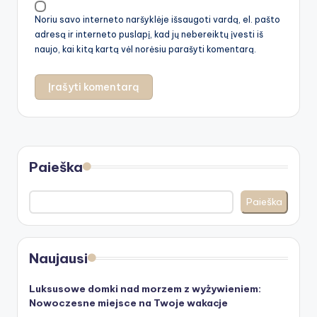
Noriu savo interneto naršyklėje išsaugoti vardą, el. pašto
adresą ir interneto puslapį, kad jų nebereiktų įvesti iš
naujo, kai kitą kartą vėl norėsiu parašyti komentarą.
Paieška
Paieška
Naujausi
Luksusowe domki nad morzem z wyżywieniem:
Nowoczesne miejsce na Twoje wakacje