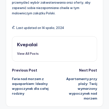
przemyśleć wybór zakwaterowania oraz oferty, aby
zapewnić sobie niezapomniane chwile w tym
malowniczym zakątku Polski.
Last updated on 14 spalio, 2024
Kvepalai
View All Posts
Post
Previous Post
Next Post
Ferie nad morzem z
Apartamenty przy
navigation
aquaparkiem: Idealny
plaży: Twój
wypoczynek dla całej
wymarzony
rodziny
wypoczynek nad
morzem