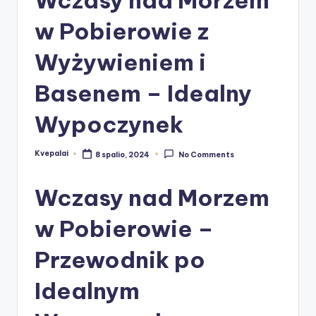
w Pobierowie z
Wyżywieniem i
Basenem – Idealny
Wypoczynek
Kvepalai
8 spalio, 2024
No Comments
Posted
by
Wczasy nad Morzem
w Pobierowie –
Przewodnik po
Idealnym