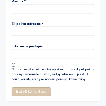
Vardas
*
El. pašto adresas
*
Interneto puslapis
Noriu savo interneto naršyklėje išsaugoti vardą, el. pašto
adresą ir interneto puslapį, kad jų nebereiktų įvesti iš
naujo, kai kitą kartą vėl norėsiu parašyti komentarą.