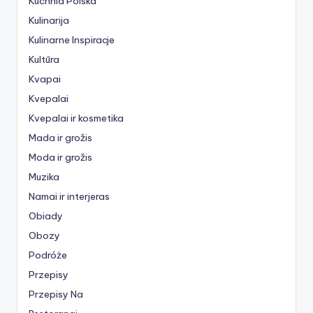
Kuchnia Polska
Kulinarija
Kulinarne Inspiracje
Kultūra
Kvapai
Kvepalai
Kvepalai ir kosmetika
Mada ir grožis
Moda ir grožis
Muzika
Namai ir interjeras
Obiady
Obozy
Podróże
Przepisy
Przepisy Na