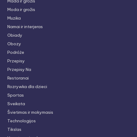
Mada ir grožis
Moda ir grožis
Muzika
Namai ir interjeras
Obiady
Obozy
Podróże
Przepisy
Przepisy Na
Restoranai
Rozrywka dla dzieci
Sportas
Sveikata
Švietimas ir mokymasis
Technologijos
Tikslas