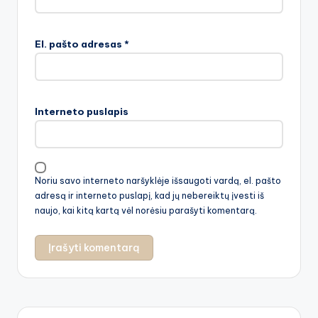
El. pašto adresas
*
Interneto puslapis
Noriu savo interneto naršyklėje išsaugoti vardą, el. pašto
adresą ir interneto puslapį, kad jų nebereiktų įvesti iš
naujo, kai kitą kartą vėl norėsiu parašyti komentarą.