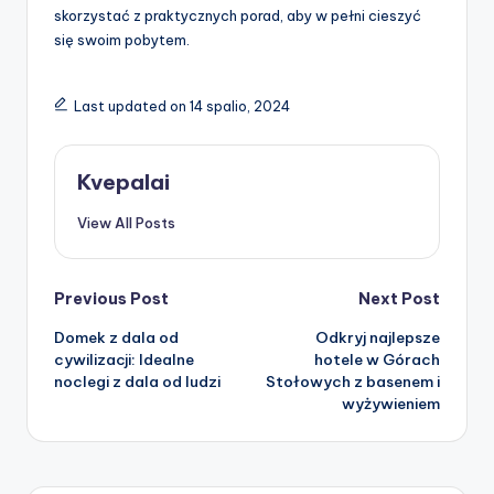
skorzystać z praktycznych porad, aby w pełni cieszyć
się swoim pobytem.
Last updated on 14 spalio, 2024
Kvepalai
View All Posts
Post
Previous Post
Next Post
Domek z dala od
Odkryj najlepsze
navigation
cywilizacji: Idealne
hotele w Górach
noclegi z dala od ludzi
Stołowych z basenem i
wyżywieniem