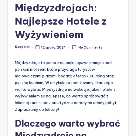
Międzyzdrojach:
Najlepsze Hotele z
Wyżywieniem
Kvepalai
12 spalio, 2024
No Comments
Posted
by
Międzyzdroje to jedno z najpiękniejszych miejsc nad
polskim morzem, które przyciąga turystów
malowniczymi plażami, bogatą ofertą kulturalną oraz
pyszną kuchnią. W artykule przedstawimy, dlaczego
warto wybrać Międzyzdroje na wakacje, jakie hotele z
wyżywieniem są najlepsze, co warto spróbować z
lokalnej kuchni oraz praktyczne porady na udany pobyt.
Zapraszamy do lektury!
Dlaczego warto wybrać
Międzyzdroje na