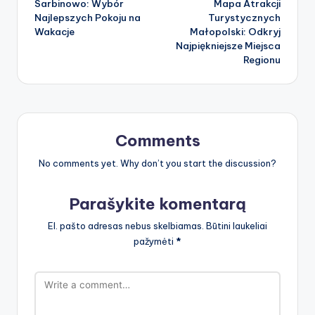
Sarbinowo: Wybór
Mapa Atrakcji
navigation
Najlepszych Pokoju na
Turystycznych
Wakacje
Małopolski: Odkryj
Najpiękniejsze Miejsca
Regionu
Comments
No comments yet. Why don’t you start the discussion?
Parašykite komentarą
El. pašto adresas nebus skelbiamas.
Būtini laukeliai
pažymėti
*