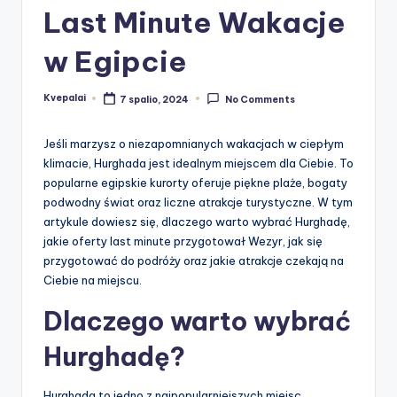
Last Minute Wakacje
w Egipcie
Kvepalai
7 spalio, 2024
No Comments
Posted
by
Jeśli marzysz o niezapomnianych wakacjach w ciepłym
klimacie, Hurghada jest idealnym miejscem dla Ciebie. To
popularne egipskie kurorty oferuje piękne plaże, bogaty
podwodny świat oraz liczne atrakcje turystyczne. W tym
artykule dowiesz się, dlaczego warto wybrać Hurghadę,
jakie oferty last minute przygotował Wezyr, jak się
przygotować do podróży oraz jakie atrakcje czekają na
Ciebie na miejscu.
Dlaczego warto wybrać
Hurghadę?
Hurghada to jedno z najpopularniejszych miejsc