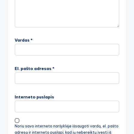
Vardas
*
El. pašto adresas
*
Interneto puslapis
Noriu savo interneto naršyklėje išsaugoti vardą, el. pašto
adresą ir interneto puslapį, kad jų nebereiktų įvesti iš