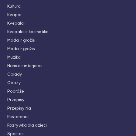
Kultūra
Kvapai
Kvepalai
Kvepalai ir kosmetika
Mada ir grožis
Moda ir grožis
Muzika
Namai ir interjeras
Obiady
Obozy
Podróże
Przepisy
Przepisy Na
Restoranai
Rozrywka dla dzieci
Sportas