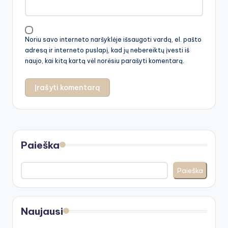
Noriu savo interneto naršyklėje išsaugoti vardą, el. pašto
adresą ir interneto puslapį, kad jų nebereiktų įvesti iš
naujo, kai kitą kartą vėl norėsiu parašyti komentarą.
Paieška
Paieška
Naujausi