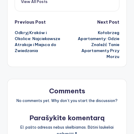
View All Posts
Post
Previous Post
Next Post
Odkryj Kraków i
Kołobrzeg
navigation
Okolice: Najciekawsze
Apartamenty: Gdzie
Atrakcje i Miejsca do
Znaleźć Tanie
Zwiedzania
Apartamenty Przy
Morzu
Comments
No comments yet. Why don’t you start the discussion?
Parašykite komentarą
El. pašto adresas nebus skelbiamas.
Būtini laukeliai
pažymėti
*