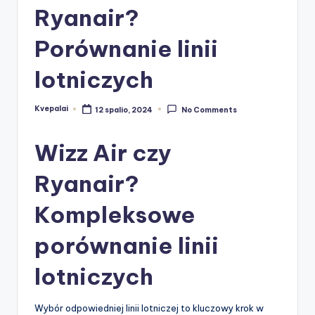
Ryanair?
Porównanie linii
lotniczych
Kvepalai
12 spalio, 2024
No Comments
Posted
by
Wizz Air czy
Ryanair?
Kompleksowe
porównanie linii
lotniczych
Wybór odpowiedniej linii lotniczej to kluczowy krok w