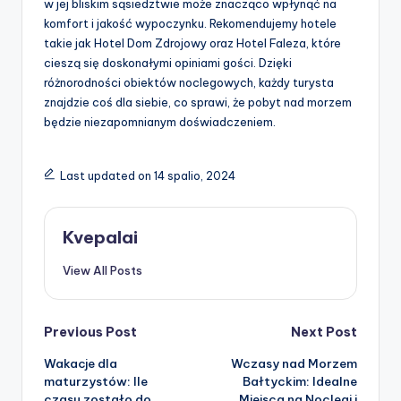
w jej bliskim sąsiedztwie może znacząco wpłynąć na
komfort i jakość wypoczynku. Rekomendujemy hotele
takie jak Hotel Dom Zdrojowy oraz Hotel Faleza, które
cieszą się doskonałymi opiniami gości. Dzięki
różnorodności obiektów noclegowych, każdy turysta
znajdzie coś dla siebie, co sprawi, że pobyt nad morzem
będzie niezapomnianym doświadczeniem.
Last updated on 14 spalio, 2024
Kvepalai
View All Posts
Post
Previous Post
Next Post
Wakacje dla
Wczasy nad Morzem
navigation
maturzystów: Ile
Bałtyckim: Idealne
czasu zostało do
Miejsca na Noclegi i