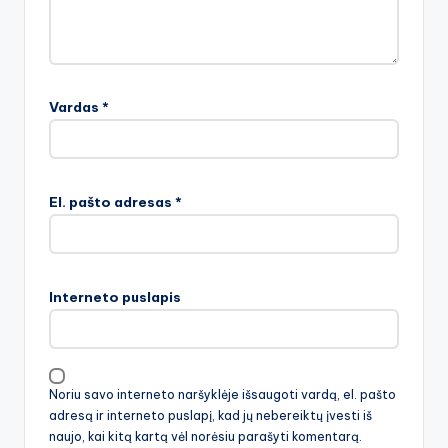
Vardas
*
El. pašto adresas
*
Interneto puslapis
Noriu savo interneto naršyklėje išsaugoti vardą, el. pašto
adresą ir interneto puslapį, kad jų nebereiktų įvesti iš
naujo, kai kitą kartą vėl norėsiu parašyti komentarą.