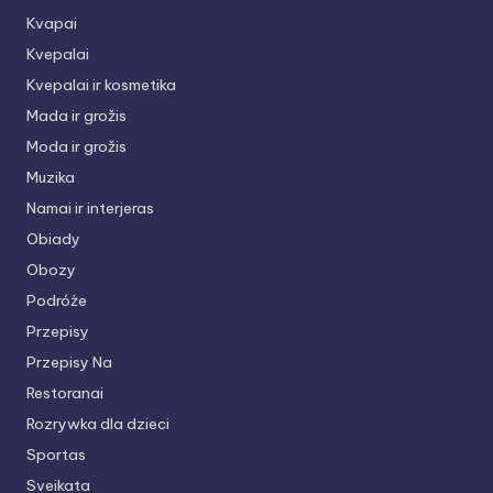
Kvapai
Kvepalai
Kvepalai ir kosmetika
Mada ir grožis
Moda ir grožis
Muzika
Namai ir interjeras
Obiady
Obozy
Podróże
Przepisy
Przepisy Na
Restoranai
Rozrywka dla dzieci
Sportas
Sveikata