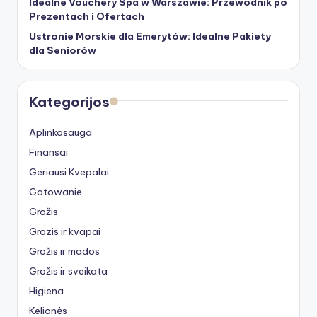
Idealne Vouchery Spa w Warszawie: Przewodnik po
Prezentach i Ofertach
Ustronie Morskie dla Emerytów: Idealne Pakiety
dla Seniorów
Kategorijos
Aplinkosauga
Finansai
Geriausi Kvepalai
Gotowanie
Grožis
Grozis ir kvapai
Grožis ir mados
Grožis ir sveikata
Higiena
Kelionės