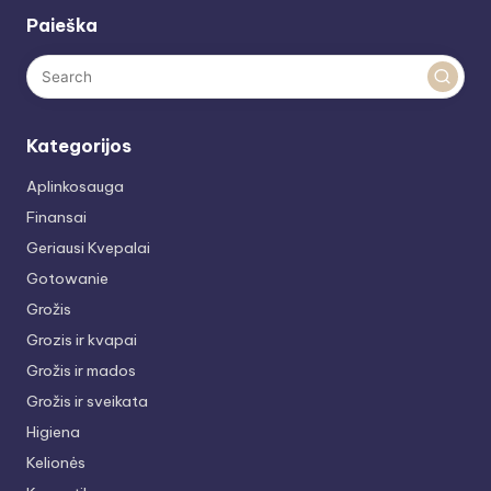
Paieška
Kategorijos
Aplinkosauga
Finansai
Geriausi Kvepalai
Gotowanie
Grožis
Grozis ir kvapai
Grožis ir mados
Grožis ir sveikata
Higiena
Kelionės