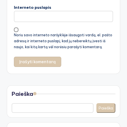
Interneto puslapis
Noriu savo interneto naršyklėje išsaugoti vardą, el. pašto
adresą ir interneto puslapį, kad jų nebereiktų įvesti iš
naujo, kai kitą kartą vėl norėsiu parašyti komentarą.
Paieška
Paieška