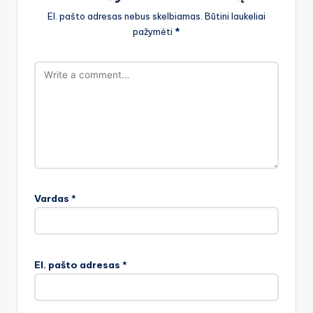
El. pašto adresas nebus skelbiamas.
Būtini laukeliai
pažymėti
*
Vardas
*
El. pašto adresas
*