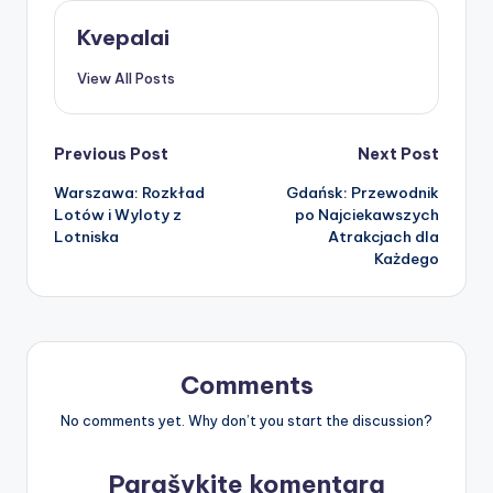
Kvepalai
View All Posts
Post
Previous Post
Next Post
Warszawa: Rozkład
Gdańsk: Przewodnik
navigation
Lotów i Wyloty z
po Najciekawszych
Lotniska
Atrakcjach dla
Każdego
Comments
No comments yet. Why don’t you start the discussion?
Parašykite komentarą