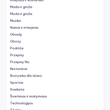
Mada ir grožis
Moda ir grožis
Muzika
Namai ir interjeras
Obiady
Obozy
Podróże
Przepisy
Przepisy Na
Restoranai
Rozrywka dla dzieci
Sportas
Sveikata
Švietimas ir mokymasis
Technologijos
Tikslas