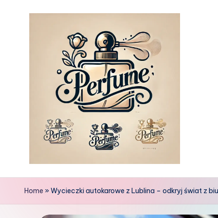
Skip
to
content
Home
»
Wycieczki autokarowe z Lublina – odkryj świat z b