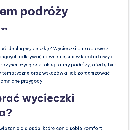
urem podróży
nts
ować idealną wycieczkę? Wycieczki autokarowe z
ragnących odkrywać nowe miejsca w komfortowy i
rzyści płynące z takiej formy podróży, ofertę biur
zdy tematyczne oraz wskazówki, jak zorganizować
pomniane przygody!
rać wycieczki
na?
wiązanie dla osób, które cenią sobie komfort i