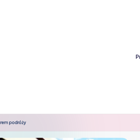
P
iurem podróży