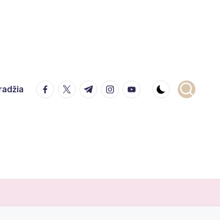
facebook.com
twitter.com
t.me
instagram.com
youtube.com
radžia