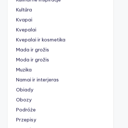
Kultūra
Kvapai
Kvepalai
Kvepalai ir kosmetika
Mada ir grožis
Moda ir grožis
Muzika
Namai ir interjeras
Obiady
Obozy
Podróże
Przepisy